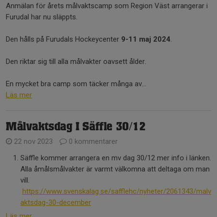
Anmälan för årets målvaktscamp som Region Väst arrangerar i
Furudal har nu släppts.
Den hålls på Furudals Hockeycenter
9-11 maj 2024
.
Den riktar sig till alla målvakter oavsett ålder.
En mycket bra camp som täcker många av...
Läs mer
Målvaktsdag I Säffle 30/12
22 nov 2023
0 kommentarer
Säffle kommer arrangera en mv dag 30/12 mer info i länken.
Alla åmålsmålvakter är varmt välkomna att deltaga om man
vill.
https://www.svenskalag.se/safflehc/nyheter/2061343/malv
aktsdag-30-december
Läs mer