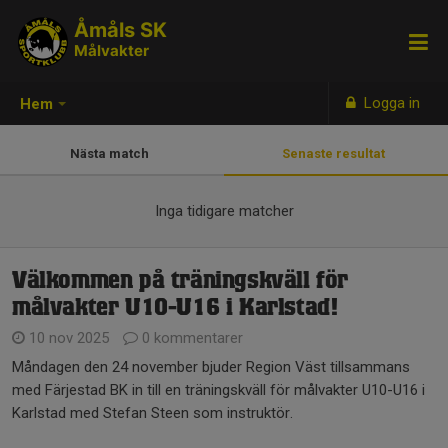
Åmåls SK
Målvakter
Logga in
Hem
Nästa match
Senaste resultat
Inga tidigare matcher
Välkommen på träningskväll för
målvakter U10-U16 i Karlstad!
10 nov 2025
0 kommentarer
Måndagen den 24 november bjuder Region Väst tillsammans
med Färjestad BK in till en träningskväll för målvakter U10-U16 i
Karlstad med Stefan Steen som instruktör.