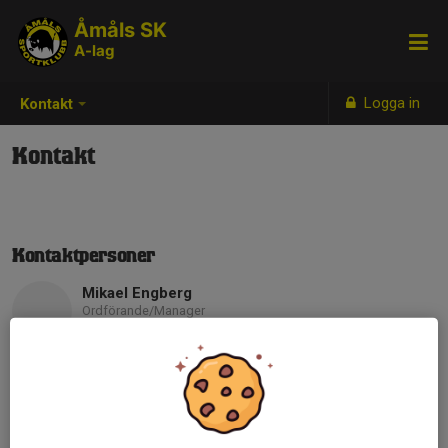
Åmåls SK
A-lag
Logga in
Kontakt
Kontakt
Kontaktpersoner
Mikael Engberg
Ordförande/Manager
076-677 28 03
engan31@live.se