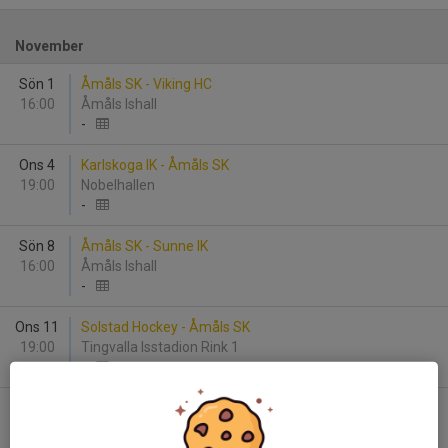
November
Sön 1
Åmåls SK - Viking HC
16:00
Åmåls Ishall
-
Ons 4
Karlskoga IK - Åmåls SK
19:00
Nobelhallen
-
Sön 8
Åmåls SK - Sunne IK
16:00
Åmåls Ishall
-
Ons 11
Solstad Hockey - Åmåls SK
19:00
Tingvalla Isstadion Rink 1
-
Sön 15
Åmåls SK - Kils AIK
16:00
Åmåls Ishall