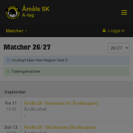
Åmåls SK
A-lag
Logga in
Matcher
Matcher 26/27
HockeyTvåan Herr Region Väst C
Träningsmatcher
September
Fre 11
Åmåls SK - Hammarö HC (Åmålscupen)
19:00
Åmåls Ishall
-
Sön 13
Åmåls SK - Ski Ishockey (Åmålscupen)