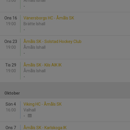
15:00
Åmåls Ishall
-
Ons 16
Vänersborgs HC - Åmåls SK
19:00
Brätte Ishall
-
Ons 23
Åmåls SK - Solstad Hockey Club
19:00
Åmåls Ishall
-
Tis 29
Åmåls SK - Kils AIK IK
19:00
Åmåls Ishall
-
Oktober
Sön 4
Viking HC - Åmåls SK
16:00
Valhall
-
Ons 7
Åmåls SK - Karlskoga IK