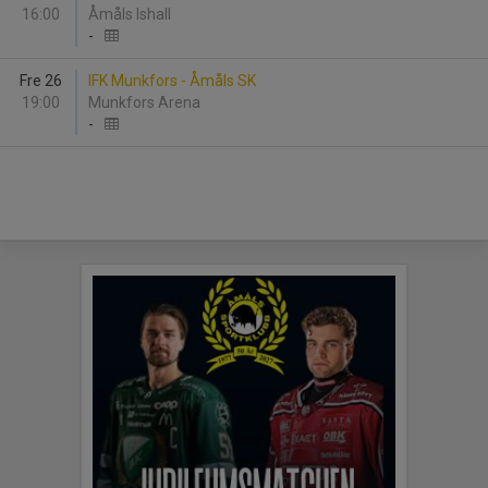
16:00
Åmåls Ishall
-
Fre 26
IFK Munkfors - Åmåls SK
19:00
Munkfors Arena
-