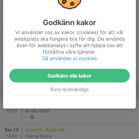
-
Ons 18
Åmåls SK - Hammarö HC
19:00
Åmåls Ishall
Godkänn kakor
-
Vi använder oss av kakor (cookies) för att vår
Sön 22
IFK Munkfors - Åmåls SK
webbplats ska fungera bra för dig. De används
16:00
Munkfors Arena
även för webbanalys i syfte att hjälpa oss att
-
förbättra våra tjänster.
Så använder vi cookies
Sön 29
Viking HC - Åmåls SK
16:00
Valhall
Godkänn alla kakor
-
Bara nödvändiga
December
Ons 9
Åmåls SK - Karlskoga IK
19:00
Åmåls Ishall
-
Sön 13
Sunne IK - Åmåls SK
16:00
Helmia Arena