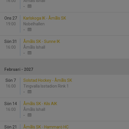
16:00
Åmåls Ishall
-
Ons 27
Karlskoga IK - Åmåls SK
19:00
Nobelhallen
-
Sön 31
Åmåls SK - Sunne IK
16:00
Åmåls Ishall
-
Februari - 2027
Sön 7
Solstad Hockey - Åmåls SK
16:00
Tingvalla Isstadion Rink 1
-
Sön 14
Åmåls SK - Kils AIK
16:00
Åmåls Ishall
-
Sön 21
Åmåls SK - Hammarö HC