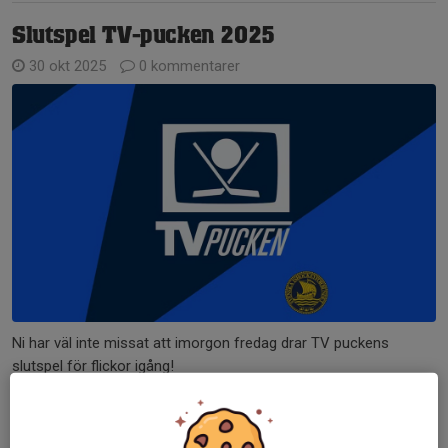
Slutspel TV-pucken 2025
30 okt 2025
0 kommentarer
Ni har väl inte missat att imorgon fredag drar TV puckens
slutspel för flickor igång!
Värmland imponerade stort i kvalspelet och vann sin grupp och
imorgon möter dom Småland i kvartsfinalen.