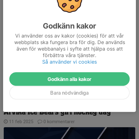
Med i Värmlandslaget har vi...
Läs mer
Godkänn kakor
Tjejträning
Vi använder oss av kakor (cookies) för att vår
3 okt 2025
0 kommentarer
webbplats ska fungera bra för dig. De används
även för webbanalys i syfte att hjälpa oss att
På fredag 10/10 kl 19:10 drar tjejträningen igång.
förbättra våra tjänster.
Alla tjejer i alla åldersgrupper är välkomna.
Så använder vi cookies
Preliminärt varannan fredag och där vi delar is med
målvaktsträningen.
Godkänn alla kakor
Det kommer inte skickas ut någon kallelse till...
Läs mer
Bara nödvändiga
Arvika Ice Bears girl hockey day
11 feb 2025
0 kommentarer