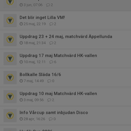
3 jun, 07:06
2
Det blir inget Lilla VM!
25 maj, 22:19
2
Uppdrag 23 + 24 maj, matchvärd Äppellunda
18 maj, 21:34
2
Uppdrag 17 maj Matchvärd HK-vallen
10 maj, 12:11
6
Bollkalle Släda 16/6
7 maj, 14:49
0
Uppdrag 10 maj Matchvärd HK-vallen
3 maj, 09:56
2
Info Vårcup samt inbjudan Disco
28 apr, 16:26
0