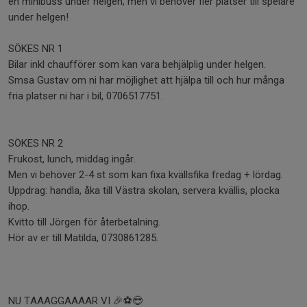
en minibuss under helgen, men vi behöver fler platser till spelare
under helgen!
SÖKES NR 1
Bilar inkl chaufförer som kan vara behjälplig under helgen.
Smsa Gustav om ni har möjlighet att hjälpa till och hur många
fria platser ni har i bil, 0706517751.
SÖKES NR 2
Frukost, lunch, middag ingår.
Men vi behöver 2-4 st som kan fixa kvällsfika fredag + lördag.
Uppdrag: handla, åka till Västra skolan, servera kvällis, plocka
ihop.
Kvitto till Jörgen för återbetalning.
Hör av er till Matilda, 0730861285.
NU TAAAGGAAAAR VI 🎉⚽️😎