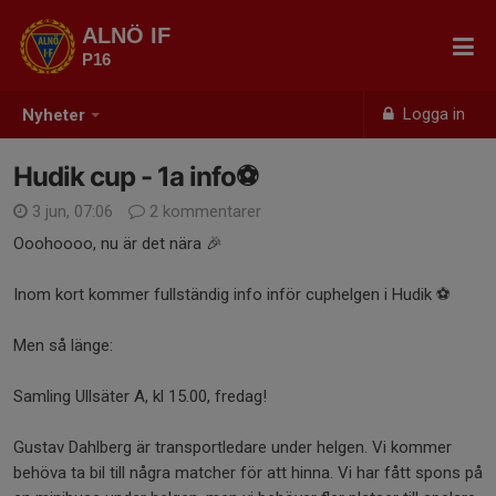
ALNÖ IF
P16
Logga in
Nyheter
Hudik cup - 1a info⚽️
3 jun, 07:06
2 kommentarer
Ooohoooo, nu är det nära 🎉
Inom kort kommer fullständig info inför cuphelgen i Hudik ⚽️
Men så länge:
Samling Ullsäter A, kl 15.00, fredag!
Gustav Dahlberg är transportledare under helgen. Vi kommer
behöva ta bil till några matcher för att hinna. Vi har fått spons på