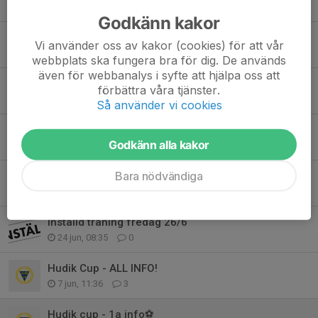
6 aug, 10:00
0
Godkänn kakor
Höstens föreningbeting!
Vi använder oss av kakor (cookies) för att vår
5 aug, 11:03
0
webbplats ska fungera bra för dig. De används
även för webbanalys i syfte att hjälpa oss att
Helgens sammankomst - uppdrag 9/8
förbättra våra tjänster.
3 aug, 21:15
0
Så använder vi cookies
Inställd träning idag 15/7
Godkänn alla kakor
15 jul, 09:10
0
Bara nödvändiga
Sommarträningar
1 jul, 10:49
0
Inställd träning fredag 26/6
24 jun, 08:35
0
Hudik Cup - ALL INFO!
7 jun, 11:36
3
Hudik cup - 1a info⚽️