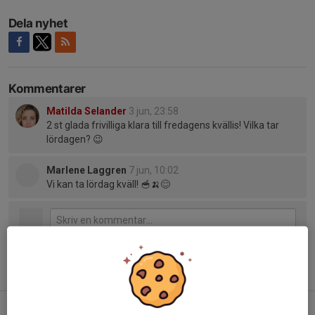
Dela nyhet
Kommentarer
Matilda Selander
3 jun, 23:58
2 st glada frivilliga klara till fredagens kvällis! Vilka tar
lördagen? 😉
Marlene Laggren
7 jun, 10:02
Vi kan ta lördag kväll! 🥣🍌😊
Tidigare nyheter
Bilder från fotograferingen!