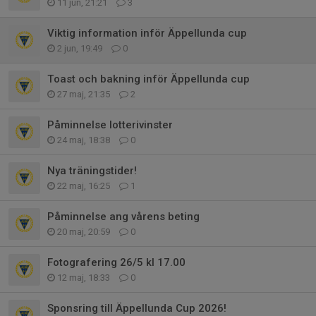
11 jun, 21:21
3
Viktig information inför Äppellunda cup
2 jun, 19:49
0
Toast och bakning inför Äppellunda cup
27 maj, 21:35
2
Påminnelse lotterivinster
24 maj, 18:38
0
Nya träningstider!
22 maj, 16:25
1
Påminnelse ang vårens beting
20 maj, 20:59
0
Fotografering 26/5 kl 17.00
12 maj, 18:33
0
Sponsring till Äppellunda Cup 2026!