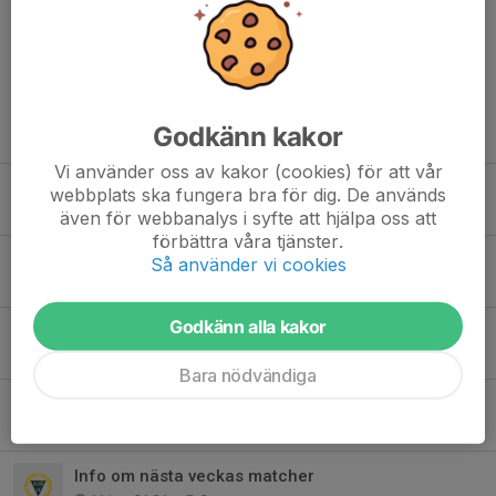
Kommentarer
Godkänn kakor
Tidigare nyheter
Vi använder oss av kakor (cookies) för att vår
Match(er) v. 32
webbplats ska fungera bra för dig. De används
2 aug, 21:10
0
även för webbanalys i syfte att hjälpa oss att
förbättra våra tjänster.
Arbetspass sammandrag 8/8
Så använder vi cookies
2 aug, 18:43
1
Godkänn alla kakor
Info om kommande matcher
27 jul, 15:40
0
Bara nödvändiga
Sommarsvslutning 2/7
23 jun, 22:14
0
Info om nästa veckas matcher