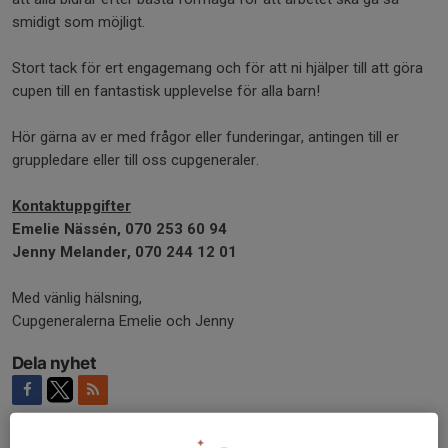
smidigt som möjligt.
Stort tack för ert engagemang och för att ni hjälper till att göra
cupen till en fantastisk upplevelse för alla barn!
Hör gärna av er med frågor eller funderingar, antingen till er
gruppledare eller till oss cupgeneraler.
Kontaktuppgifter
Emelie Nässén, 070 253 60 94
Jenny Melander, 070 244 12 01
Med vänlig hälsning,
Cupgeneralerna Emelie och Jenny
Dela nyhet