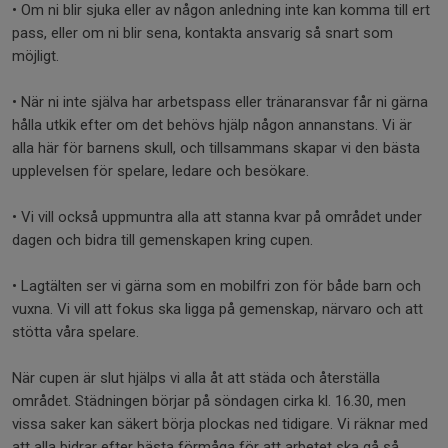
• Om ni blir sjuka eller av någon anledning inte kan komma till ert
pass, eller om ni blir sena, kontakta ansvarig så snart som
möjligt.
• När ni inte själva har arbetspass eller tränaransvar får ni gärna
hålla utkik efter om det behövs hjälp någon annanstans. Vi är
alla här för barnens skull, och tillsammans skapar vi den bästa
upplevelsen för spelare, ledare och besökare.
• Vi vill också uppmuntra alla att stanna kvar på området under
dagen och bidra till gemenskapen kring cupen.
• Lagtälten ser vi gärna som en mobilfri zon för både barn och
vuxna. Vi vill att fokus ska ligga på gemenskap, närvaro och att
stötta våra spelare.
När cupen är slut hjälps vi alla åt att städa och återställa
området. Städningen börjar på söndagen cirka kl. 16.30, men
vissa saker kan säkert börja plockas ned tidigare. Vi räknar med
att alla bidrar efter bästa förmåga för att arbetet ska gå så