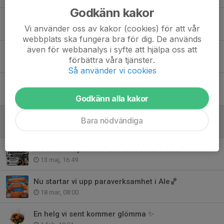
Godkänn kakor
Tack för säsongen!
Vi använder oss av kakor (cookies) för att vår
10 jun, 21:00
webbplats ska fungera bra för dig. De används
även för webbanalys i syfte att hjälpa oss att
Anmälan till sommarlovsbasket 2026 är öppen!
förbättra våra tjänster.
9 jun, 16:46
Så använder vi cookies
Se hit alla spelare födda 2016 och uppåt!
26 maj, 14:42
Godkänn alla kakor
Vikten av matchvärdens roll
Bara nödvändiga
22 maj, 17:59
Ale basket bjuder in till Parabasket i Juni!
13 maj, 16:49
Nu startar vi upp paraverksamhet i Ale🏀
18 mar, 08:00
En helg vi sent kommer glömma ✨