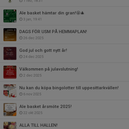
1 feb, 18:31
Ale basket hämtar din gran!🤩🎄
3 jan, 19:41
DAGS FÖR USM PÅ HEMMAPLAN!
26 dec 2025
God jul och gott nytt år!
24 dec 2025
Välkommen på julavslutning!
2 dec 2025
Nu kan du köpa bingolotter till uppesittarkvällen!
6 nov 2025
Ale basket årsmöte 2025!
22 okt 2025
ALLA TILL HALLEN!