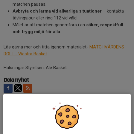
matchen pausas.
Avbryta och larma vid allvarliga situationer
– kontakta
tävlingsjour eller ring 112 vid våld.
Målet är att matchen genomförs i en
säker, respektfull
och trygg miljö för alla
.
Läs gärna mer och titta igenom materialet-
MATCHVÄRDENS
ROLL - Westra Basket
Hälsningar Styrelsen, Ale Basket
Dela nyhet
Tidigare nyheter
End of Summergames 15 augusti
2 aug, 11:10