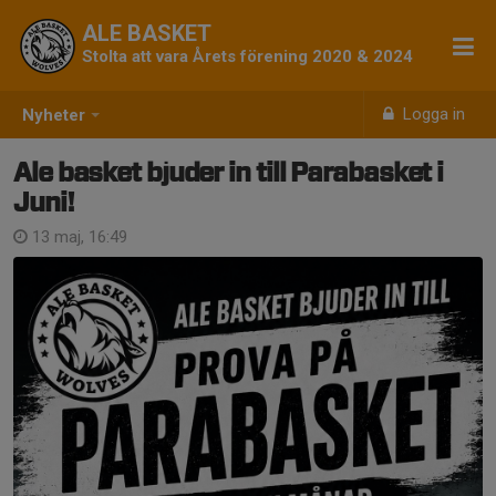
ALE BASKET
Stolta att vara Årets förening 2020 & 2024
Logga in
Nyheter
Ale basket bjuder in till Parabasket i
Juni!
13 maj, 16:49