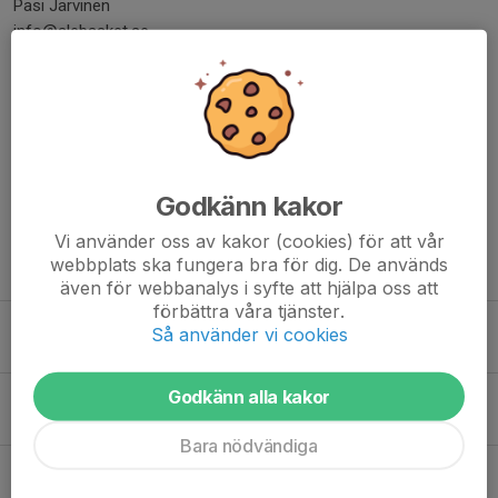
Pasi Järvinen
info@alebasket.se
0703596730
Hälsningar Styrelsen, Ale basket
Dela nyhet
Godkänn kakor
Vi använder oss av kakor (cookies) för att vår
webbplats ska fungera bra för dig. De används
Tidigare nyheter
även för webbanalys i syfte att hjälpa oss att
förbättra våra tjänster.
End of Summergames 15 augusti
Så använder vi cookies
2 aug, 11:10
Godkänn alla kakor
Tack för säsongen!
10 jun, 21:00
Bara nödvändiga
Anmälan till sommarlovsbasket 2026 är öppen!
9 jun, 16:46