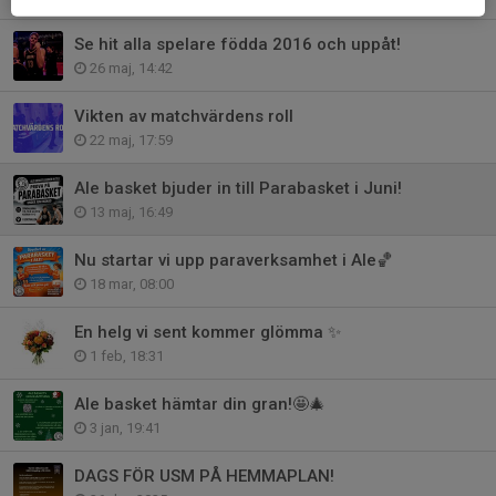
Se hit alla spelare födda 2016 och uppåt!
26 maj, 14:42
Vikten av matchvärdens roll
22 maj, 17:59
Ale basket bjuder in till Parabasket i Juni!
13 maj, 16:49
Nu startar vi upp paraverksamhet i Ale🏀
18 mar, 08:00
En helg vi sent kommer glömma ✨
1 feb, 18:31
Ale basket hämtar din gran!🤩🎄
3 jan, 19:41
DAGS FÖR USM PÅ HEMMAPLAN!