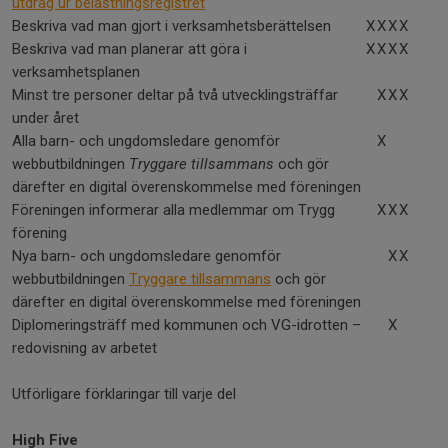
utdrag ur belastningsregistret
Beskriva vad man gjort i verksamhetsberättelsen
X
X
X
X
Beskriva vad man planerar att göra i
X
X
X
X
verksamhetsplanen
Minst tre personer deltar på två utvecklingsträffar
X
X
X
under året
Alla barn- och ungdomsledare genomför
X
webbutbildningen
Tryggare tillsammans
och gör
därefter en digital överenskommelse med föreningen
Föreningen informerar alla medlemmar om Trygg
X
X
X
förening
Nya barn- och ungdomsledare genomför
X
X
webbutbildningen
Tryggare tillsammans
och gör
därefter en digital överenskommelse med föreningen
Diplomeringsträff med kommunen och VG-idrotten –
X
redovisning av arbetet
Utförligare förklaringar till varje del
High Five