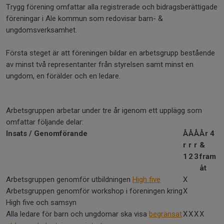
Trygg förening omfattar alla registrerade och bidragsberättigade
föreningar i Ale kommun som redovisar barn- &
ungdomsverksamhet.
Första steget är att föreningen bildar en arbetsgrupp bestående
av minst två representanter från styrelsen samt minst en
ungdom, en förälder och en ledare.
Arbetsgruppen arbetar under tre år igenom ett upplägg som
omfattar följande delar:
Insats / Genomförande
Å
Å
Å
År 4
r
r
r
&
1
2
3
fram
åt
Arbetsgruppen genomför utbildningen
High five
X
Arbetsgruppen genomför workshop i föreningen kring
X
High five och samsyn
Alla ledare för barn och ungdomar ska visa
begränsat
X
X
X
X