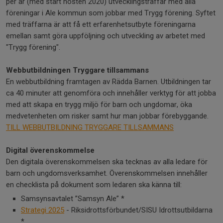
per år (med start hösten 2020) utvecklingsträffar med alla
föreningar i Ale kommun som jobbar med Trygg förening. Syftet
med träffarna är att få ett erfarenhetsutbyte föreningarna
emellan samt göra uppföljning och utveckling av arbetet med
"Trygg förening".
Webbutbildningen Tryggare tillsammans
En webbutbildning framtagen av Rädda Barnen. Utbildningen tar
ca 40 minuter att genomföra och innehåller verktyg för att jobba
med att skapa en trygg miljö för barn och ungdomar, öka
medvetenheten om risker samt hur man jobbar förebyggande.
TILL WEBBUTBILDNING TRYGGARE TILLSAMMANS
Digital överenskommelse
Den digitala överenskommelsen ska tecknas av alla ledare för
barn och ungdomsverksamhet. Överenskommelsen innehåller
en checklista på dokument som ledaren ska känna till:
Samsynsavtalet ”Samsyn Ale” *
Strategi 2025
- Riksidrottsförbundet/SISU Idrottsutbildarna
*