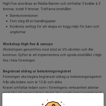
High Five anordnas av Rädda Barnen och omfattar 3 kvällar à 3
timmar, totalt 9 timmar. Träffarna innehåller:
Barnkonventionen
Fem steg till en handlingsplan
Konkreta verktyg för att skapa en trygg miljö för barn och
ungdomar
Workshop High five & samsyn
Workshopen genomförs med stöd av VG-idrotten och Ale
kommun. Syftet är att implementera och sprida innehållet i High
five i hela föreningen.
Begränsat utdrag ur belastningsregistret
Föreningen ska begära begränsat utdrag ur belastningsregistret
från alla ledare som är 15 år och äldre.
Kravet omfattar ledare som i föreningens verksamhet arbetar
med eller på annat sätt har direkt eller regelbunden kontakt med
barn. Som barn räknas alla upp till 18 år.
Utdraget ska uppvisas i original och återlämnas direkt till