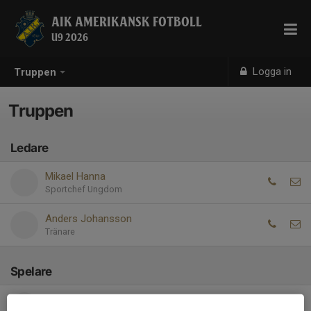
AIK AMERIKANSK FOTBOLL
U9 2026
Logga in
Truppen
Truppen
Ledare
Mikael Hanna
Sportchef Ungdom
Anders Johansson
Tränare
Spelare
Adriel Febles