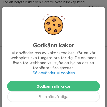
För att belysa risker och bidra till ökad kunskap kring
hjärnskakningar är vår förhoppning att minska risken att drabbas
och risken för allvarliga följder som kan uppstå. Nu tar vi
ytterligare ett steg i spelares...
Läs mer
Kommande aktiviteter
Godkänn kakor
Tor 13/8
Träning - Dam
Vi använder oss av kakor (cookies) för att vår
19:00-20:00
Bergshamra IP
webbplats ska fungera bra för dig. De används
även för webbanalys i syfte att hjälpa oss att
Tor 20/8
Träning - Dam
förbättra våra tjänster.
19:00-20:00
Bergshamra IP
Så använder vi cookies
Tor 27/8
Träning - Dam
19:00-20:00
Bergshamra IP
Godkänn alla kakor
Tor 3/9
Träning - Dam
Bara nödvändiga
19:00-20:00
Bergshamra IP
Tor 10/9
Träning - Dam