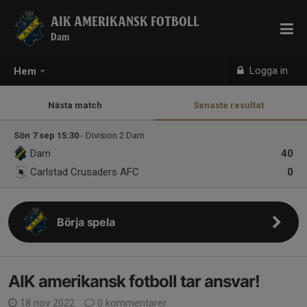
AIK AMERIKANSK FOTBOLL
Dam
Logga in
Hem
Nästa match
Senaste resultat
Sön 7 sep 15:30
- Division 2 Dam
Dam
40
Carlstad Crusaders AFC
0
Börja spela
AIK amerikansk fotboll tar ansvar!
18 nov 2022
0 kommentarer