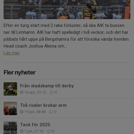
Efter en tung start med 2 raka förluster, så ska AIK ta bussen
ner till Limhamn. AIK har haft spelledigt i två veckor, och det har
jobbats hårt uppe på Bergshamra för att försöka vända trenden.
Head coach Joshua Akena om...
Läs mer
Fler nyheter
Från stadskamp till derby
16 apr, 23:12
0
Två rivaler krokar arm
19 jan, 08:48
0
Tack för 2025
1 jan, 21:10
0