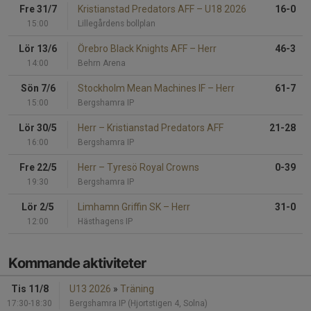
Fre 31/7
Kristianstad Predators AFF
–
U18 2026
16-0
15:00
Lillegårdens bollplan
Lör 13/6
Örebro Black Knights AFF
–
Herr
46-3
14:00
Behrn Arena
Sön 7/6
Stockholm Mean Machines IF
–
Herr
61-7
15:00
Bergshamra IP
Lör 30/5
Herr
–
Kristianstad Predators AFF
21-28
16:00
Bergshamra IP
Fre 22/5
Herr
–
Tyresö Royal Crowns
0-39
19:30
Bergshamra IP
Lör 2/5
Limhamn Griffin SK
–
Herr
31-0
12:00
Hästhagens IP
Kommande aktiviteter
Tis 11/8
U13 2026
»
Träning
17:30-18:30
Bergshamra IP (Hjortstigen 4, Solna)