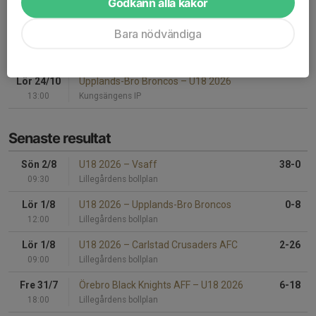
Fre 2/10
U18 2026
–
Tyresö Royal Crowns
Godkänn alla kakor
20:00
Midgårdsvallen
Bara nödvändiga
Lör 10/10
U18 2026
–
Örebro Black Knights AFF
14:00
Bergshamra IP (Hjortstigen 4, Solna)
Lör 24/10
Upplands-Bro Broncos
–
U18 2026
13:00
Kungsängens IP
Senaste resultat
Sön 2/8
U18 2026
–
Vsaff
38-0
09:30
Lillegårdens bollplan
Lör 1/8
U18 2026
–
Upplands-Bro Broncos
0-8
12:00
Lillegårdens bollplan
Lör 1/8
U18 2026
–
Carlstad Crusaders AFC
2-26
09:00
Lillegårdens bollplan
Fre 31/7
Örebro Black Knights AFF
–
U18 2026
6-18
18:00
Lillegårdens bollplan