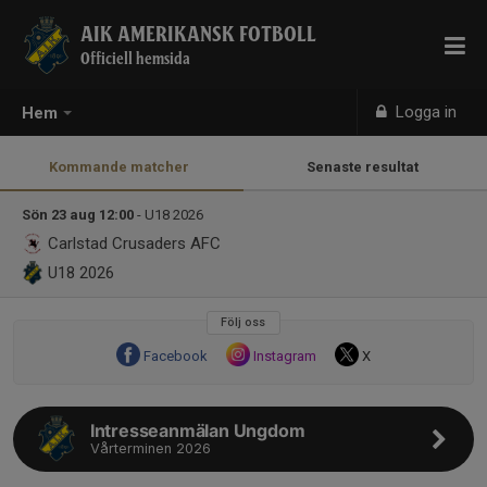
AIK AMERIKANSK FOTBOLL
Officiell hemsida
Logga in
Hem
Kommande matcher
Senaste resultat
Sön 23 aug 12:00
- U18 2026
Carlstad Crusaders AFC
U18 2026
Följ oss
Facebook
Instagram
X
Intresseanmälan Ungdom
Vårterminen 2026