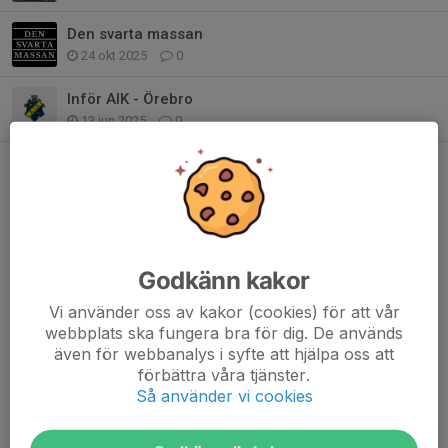
Den svarta massan
24 okt 2025
0
Inför AIK - Örebro
13 jun 2025
0
Kommande matcher
Sön 23/8
Carlstad Crusaders AFC
–
U18 2026
12:00
Solstadens IP
Godkänn kakor
Lör 29/8
U18 2026
–
Limhamn Griffin SK
14:00
Bergshamra IP (Hjortstigen 4, Solna)
Vi använder oss av kakor (cookies) för att vår
webbplats ska fungera bra för dig. De används
Sön 6/9
Beckomberga Maniacs MIK
–
U18 2026
även för webbanalys i syfte att hjälpa oss att
11:00
Blackebergs BP
förbättra våra tjänster.
Lör 26/9
Kristianstad Predators AFF
–
U18 2026
Så använder vi cookies
17:00
Kristianstad ip