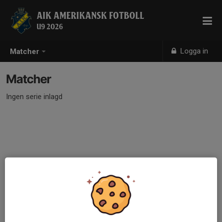
AIK AMERIKANSK FOTBOLL
U9 2026
Logga in
Matcher
Matcher
Ingen serie inlagd