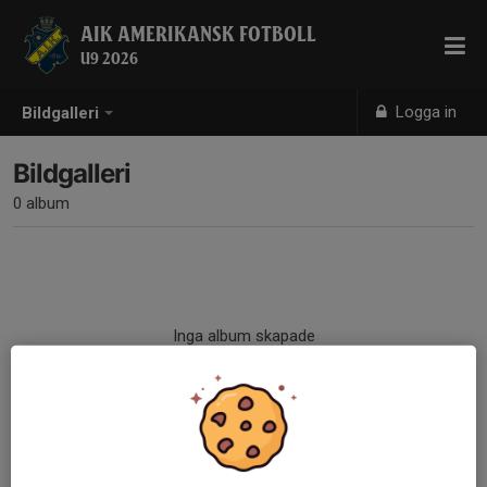
AIK AMERIKANSK FOTBOLL
U9 2026
Logga in
Bildgalleri
Bildgalleri
0 album
Inga album skapade