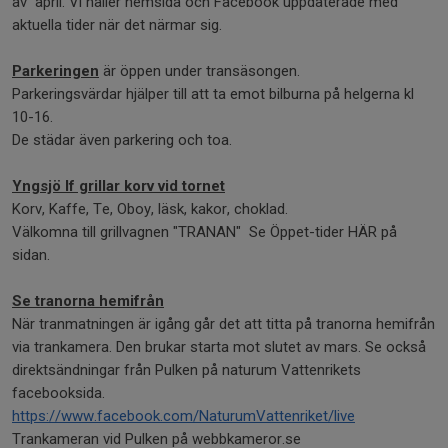
av april. Vi håller hemsida och Facebook uppdaterade med
aktuella tider när det närmar sig.
Parkeringen
är öppen under transäsongen.
Parkeringsvärdar hjälper till att ta emot bilburna på helgerna kl
10-16.
De städar även parkering och toa.
Yngsjö If grillar korv vid tornet
Korv, Kaffe, Te, Oboy, läsk, kakor, choklad.
Välkomna till grillvagnen "TRANAN" Se Öppet-tider HÄR på
sidan.
Se tranorna hemifrån
När tranmatningen är igång går det att titta på tranorna hemifrån
via trankamera. Den brukar starta mot slutet av mars. Se också
direktsändningar från Pulken på naturum Vattenrikets
facebooksida.
https://www.facebook.com/NaturumVattenriket/live
Trankameran vid Pulken på webbkameror.se