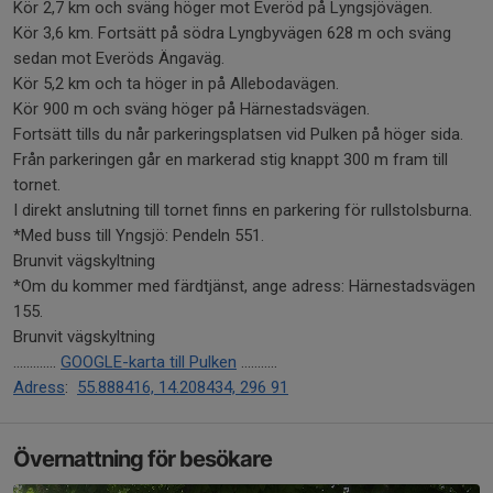
Kör 2,7 km och sväng höger mot Everöd på Lyngsjövägen.
Kör 3,6 km. Fortsätt på södra Lyngbyvägen 628 m och sväng
sedan mot Everöds Ängaväg.
Kör 5,2 km och ta höger in på Allebodavägen.
Kör 900 m och sväng höger på Härnestadsvägen.
Fortsätt tills du når parkeringsplatsen vid Pulken på höger sida.
Från parkeringen går en markerad stig knappt 300 m fram till
tornet.
I direkt anslutning till tornet finns en parkering för rullstolsburna.
*Med buss till Yngsjö: Pendeln 551.
Brunvit vägskyltning
*Om du kommer med färdtjänst, ange adress: Härnestadsvägen
155.
Brunvit vägskyltning
.............
GOOGLE-karta till Pulken
...........
Adress
:
55.888416, 14.208434, 296 91
Övernattning för besökare