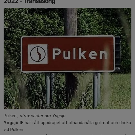
2022 - Transäsong
Pulken
, strax väster om Yngsjö
Yngsjö IF
har fått uppdraget att tillhandahålla grillmat och dricka
vid Pulken.