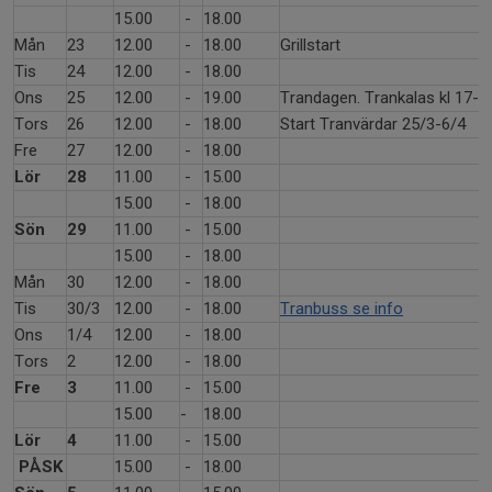
15.00
-
18.00
Mån
23
12.00
-
18.00
Grillstart
Tis
24
12.00
-
18.00
Ons
25
12.00
-
19.00
Trandagen. Trankalas kl 17-1
Tors
26
12.00
-
18.00
Start Tranvärdar 25/3-6/4
Fre
27
12.00
-
18.00
Lör
28
11.00
-
15.00
15.00
-
18.00
Sön
29
11.00
-
15.00
15.00
-
18.00
Mån
30
12.00
-
18.00
Tis
30/3
12.00
-
18.00
Tranbuss se info
Ons
1/4
12.00
-
18.00
Tors
2
12.00
-
18.00
Fre
3
11.00
-
15.00
15.00
-
18.00
Lör
4
11.00
-
15.00
PÅSK
15.00
-
18.00