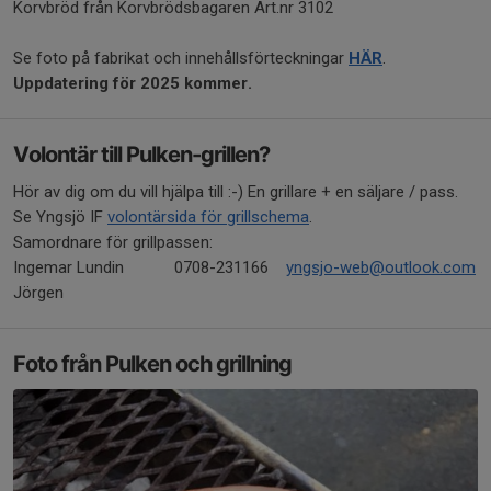
Korvbröd från Korvbrödsbagaren Art.nr 3102
Se foto på fabrikat och innehållsförteckningar
HÄR
.
Uppdatering för 2025 kommer.
Volontär till Pulken-grillen?
Hör av dig om du vill hjälpa till :-) En grillare + en säljare / pass.
Se Yngsjö IF
volontärsida för grillschema
.
Samordnare för grillpassen:
Ingemar Lundin
0708-231166
yngsjo-web@outlook.com
Jörgen
Foto från Pulken och grillning