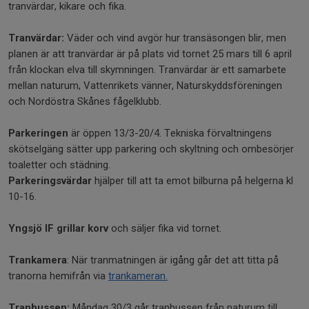
tranvärdar, kikare och fika.
Tranvärdar:
Väder och vind avgör hur transäsongen blir, men
planen är att tranvärdar är på plats vid tornet 25 mars till 6 april
från klockan elva till skymningen. Tranvärdar är ett samarbete
mellan naturum, Vattenrikets vänner, Naturskyddsföreningen
och Nordöstra Skånes fågelklubb.
Parkeringen
är öppen 13/3-20/4. Tekniska förvaltningens
skötselgäng sätter upp parkering och skyltning och ombesörjer
toaletter och städning.
Parkeringsvärdar
hjälper till att ta emot bilburna på helgerna kl
10-16.
Yngsjö IF grillar korv
och säljer fika vid tornet.
Trankamera
: När tranmatningen är igång går det att titta på
tranorna hemifrån via
trankameran.
Tranbussen:
Måndag 30/3 går tranbussen från naturum till