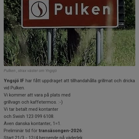
Pulken , strax väster om Yngsjö
Yngsjö IF
har fått uppdraget att tillhandahålla grillmat och dricka
vid Pulken.
Vi kommer att vara på plats med
grillvagn och kaffetermos. :-)
Vi tar betalt med kontanter
och Swish 123 099 6108.
Även danska kontanter, 1=1.
Preliminär tid för
transäsongen-2026
:
Start 21/3 - 12/4 beroende på väderlek.