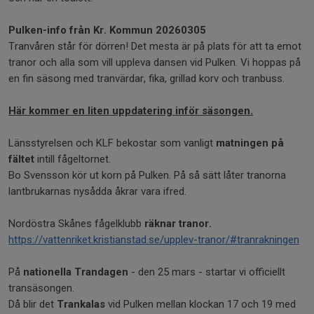
Pulken-info från Kr. Kommun 20260305
Tranvåren står för dörren! Det mesta är på plats för att ta emot
tranor och alla som vill uppleva dansen vid Pulken. Vi hoppas på
en fin säsong med tranvärdar, fika, grillad korv och tranbuss.
Här kommer en liten uppdatering inför säsongen.
Länsstyrelsen och KLF bekostar som vanligt
matningen på
fältet
intill fågeltornet.
Bo Svensson kör ut korn på Pulken. På så sätt låter tranorna
lantbrukarnas nysådda åkrar vara ifred.
Nordöstra Skånes fågelklubb
räknar tranor.
https://vattenriket.kristianstad.se/upplev-tranor/#tranrakningen
På
nationella Trandagen
- den 25 mars - startar vi officiellt
transäsongen.
Då blir det
Trankalas
vid Pulken mellan klockan 17 och 19 med