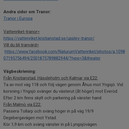
Andra sidor om Tranor:
Tranor i Europa
Vattenriket-tranor=
https://vattenriket.kristianstad.se/upplev-tranor/
Vill du bli tranvärd=
https://www.facebook.com/NaturumVattenriket/photos/a.1098
07195756494/2501875789882944/?type=3&theater
Vägbeskrivning:
Från Kristianstad, Hässleholm och Kalmar via E22:
Ta av mot väg 118 och följ vägen genom Åhus mot Yngsjö. Vid
korsning i Yngsjö svänger du västerut (åt höger) mot Everöd.
Efter 2 km finns skylt och parkering på vänster hand.
Från Malmö via E22:
Passera Tollarp och sväng höger in på väg 19/9
Degebergavägen mot Ystad.
Kör 1,9 km och sväng vänster in på Lyngsjövägen.