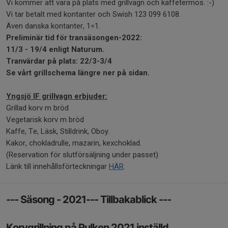
Vi kommer att vara på plats med grillvagn och kaffetermos. :-)
Vi tar betalt med kontanter och Swish 123 099 6108.
Även danska kontanter, 1=1.
Preliminär tid för transäsongen-2022:
11/3 - 19/4 enligt Naturum.
Tranvärdar på plats: 22/3-3/4
Se vårt grillschema längre ner på sidan.
Yngsjö IF grillvagn erbjuder:
Grillad korv m bröd
Vegetarisk korv m bröd
Kaffe, Te, Läsk, Stilldrink, Oboy.
Kakor, chokladrulle, mazarin, kexchoklad.
(Reservation för slutförsäljning under passet)
Länk till innehållsförteckningar
HÄR
.
--- Säsong - 2021--- Tillbakablick ---
Korvgrillning på Pulken 2021 inställd