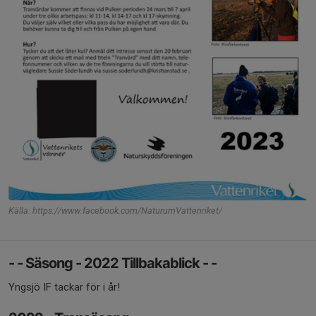
Källa: https://www.facebook.com/NaturumVattenriket/
- - Säsong - 2022 Tillbakablick - -
Yngsjö IF tackar för i år!