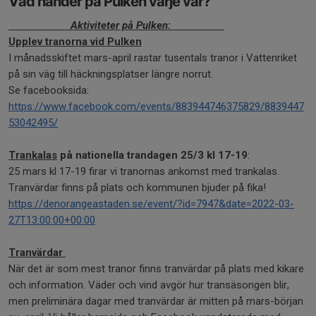
Vad händer på Pulken varje vår?
Aktiviteter på Pulken:
Upplev tranorna vid Pulken
I månadsskiftet mars-april rastar tusentals tranor i Vattenriket
på sin väg till häckningsplatser längre norrut.
Se facebooksida:
https://www.facebook.com/events/883944746375829/8839447
53042495/
Trankalas
på nationella trandagen 25/3 kl 17-19
:
25 mars kl 17-19 firar vi tranornas ankomst med trankalas.
Tranvärdar finns på plats och kommunen bjuder på fika!
https://denorangeastaden.se/event/?id=7947&date=2022-03-
27T13:00:00+00:00
Tranvärdar
När det är som mest tranor finns tranvärdar på plats med kikare
och information. Väder och vind avgör hur transäsongen blir,
men preliminära dagar med tranvärdar är mitten på mars-början