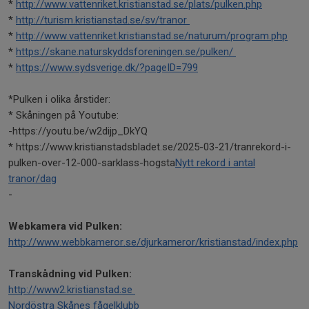
*
http://www.vattenriket.kristianstad.se/plats/pulken.php
*
http://turism.kristianstad.se/sv/tranor
*
http://www.vattenriket.kristianstad.se/naturum/program.php
*
https://skane.naturskyddsforeningen.se/pulken/
*
https://www.sydsverige.dk/?pageID=799
*Pulken i olika årstider:
* Skåningen på Youtube:
-https://youtu.be/w2dijp_DkYQ
* https://www.kristianstadsbladet.se/2025-03-21/tranrekord-i-
pulken-over-12-000-sarklass-hogsta
Nytt rekord i antal
tranor/dag
-
Webkamera vid Pulken:
http://www.webbkameror.se/djurkameror/kristianstad/index.php
Transkådning vid Pulken:
http://www2.kristianstad.se
Nordöstra Skånes fågelklubb