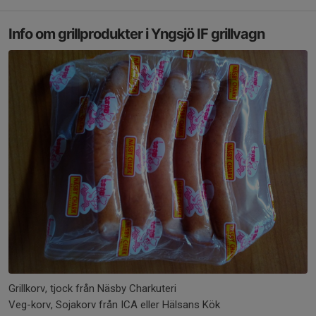
Info om grillprodukter i Yngsjö IF grillvagn
Grillkorv, tjock från Näsby Charkuteri
Veg-korv, Sojakorv från ICA eller Hälsans Kök