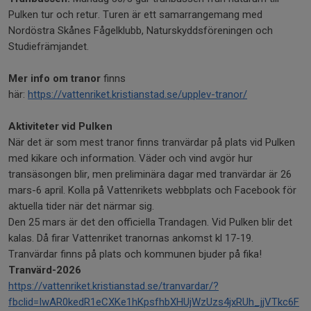
Pulken tur och retur. Turen är ett samarrangemang med
Nordöstra Skånes Fågelklubb, Naturskyddsföreningen och
Studiefrämjandet.
Mer info om tranor
finns
här:
https://vattenriket.kristianstad.se/upplev-tranor/
Aktiviteter vid Pulken
När det är som mest tranor finns tranvärdar på plats vid Pulken
med kikare och information. Väder och vind avgör hur
transäsongen blir, men preliminära dagar med tranvärdar är 26
mars-6 april. Kolla på Vattenrikets webbplats och Facebook för
aktuella tider när det närmar sig.
Den 25 mars är det den officiella Trandagen. Vid Pulken blir det
kalas. Då firar Vattenriket tranornas ankomst kl 17-19.
Tranvärdar finns på plats och kommunen bjuder på fika!
Tranvärd-2026
https://vattenriket.kristianstad.se/tranvardar/?
fbclid=IwAR0kedR1eCXKe1hKpsfhbXHUjWzUzs4jxRUh_jjVTkc6F