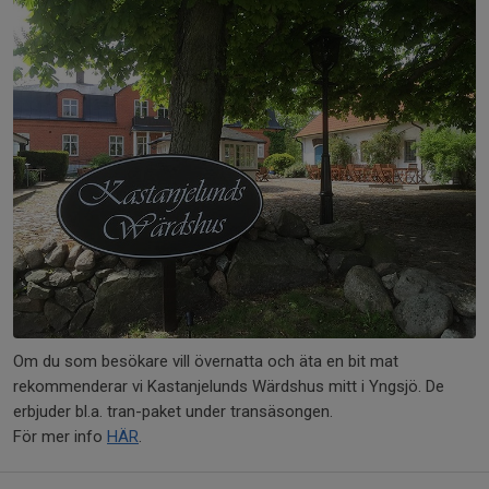
Om du som besökare vill övernatta och äta en bit mat
rekommenderar vi Kastanjelunds Wärdshus mitt i Yngsjö. De
erbjuder bl.a. tran-paket under transäsongen.
För mer info
HÄR
.