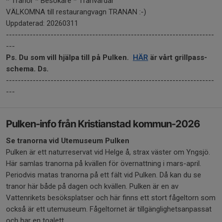
* Tranor * Besökare * Tranvärdar
VÄLKOMNA till restaurangvagn TRANAN :-)
Uppdaterad: 20260311
----------------------------------------------------------------------
---
Ps. Du som vill hjälpa till på Pulken.
HÄR
är vårt grillpass-
schema. Ds.
----------------------------------------------------------------------
---
Pulken-info från Kristianstad kommun-2026
Se tranorna vid Utemuseum Pulken
Pulken är ett naturreservat vid Helge å, strax väster om Yngsjö.
Här samlas tranorna på kvällen för övernattning i mars-april.
Periodvis matas tranorna på ett fält vid Pulken. Då kan du se
tranor här både på dagen och kvällen. Pulken är en av
Vattenrikets besöksplatser och här finns ett stort fågeltorn som
också är ett utemuseum. Fågeltornet är tillgänglighetsanpassat
och har en toalett.