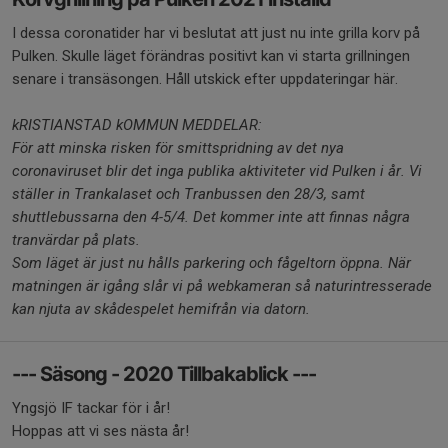
I dessa coronatider har vi beslutat att just nu inte grilla korv på
Pulken. Skulle läget förändras positivt kan vi starta grillningen
senare i transäsongen. Håll utskick efter uppdateringar här.
kRISTIANSTAD kOMMUN MEDDELAR:
För att minska risken för smittspridning av det nya
coronaviruset blir det inga publika aktiviteter vid Pulken i år. Vi
ställer in Trankalaset och Tranbussen den 28/3, samt
shuttlebussarna den 4-5/4. Det kommer inte att finnas några
tranvärdar på plats.
Som läget är just nu hålls parkering och fågeltorn öppna. När
matningen är igång slår vi på webkameran så naturintresserade
kan njuta av skådespelet hemifrån via datorn.
--- Säsong - 2020 Tillbakablick ---
Yngsjö IF tackar för i år!
Hoppas att vi ses nästa år!