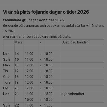
Vi är på plats följande dagar o tider 2026
Preliminära
grilldagar och tider 2026.
Beroende på tranornas och besökarnas antal startar vi nånstans
15-20/3
eller när tranor och besökare finns på plats.
Mars
-
Just idag händer:
Lör
14
11.00
-
18.00
Sön
15
11.00
-
18.00
Mån
16
12.00
-
18.00
Tis
17
12.00
-
18.00
Ons
18
12.00
-
18.00
Tors
19
12.00
-
18.00
Fre
20
12.00
-
18.00
Lör
21
11.00
-
15.00
inga volontärer
15.00
-
18.00
Sön
22
11.00
-
15.00