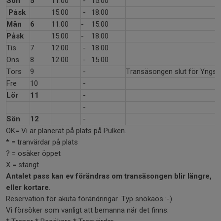
Sön
5
11.00
-
15.00
Påsk
15.00
-
18.00
Mån
6
11.00
-
15.00
Påsk
15.00
-
18.00
Tis
7
12.00
-
18.00
Ons
8
12.00
-
15.00
Tors
9
-
Transäsongen slut för Yngsjö
Fre
10
-
Lör
11
-
-
Sön
12
-
OK= Vi är planerat på plats på Pulken.
* = tranvärdar på plats
? = osäker öppet
X = stängt
Antalet pass kan ev förändras om transäsongen blir längre,
eller kortare
.
Reservation för akuta förändringar. Typ snökaos :-)
Vi försöker som vanligt att bemanna när det finns: