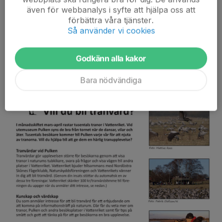
---Säsong-2023--- Tillbakablick---
även för webbanalys i syfte att hjälpa oss att
förbättra våra tjänster.
Yngsjö IF tackar alla som besökt och handlat av oss!
Så använder vi cookies
Vi ses till nästa år!
Vill du bli tranvärd?
Godkänn alla kakor
Bara nödvändiga