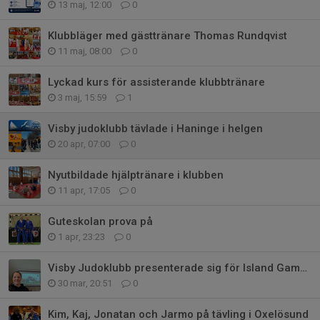
13 maj, 12:00
0
Klubbläger med gästtränare Thomas Rundqvist
11 maj, 08:00
0
Lyckad kurs för assisterande klubbtränare
3 maj, 15:59
1
Visby judoklubb tävlade i Haninge i helgen
20 apr, 07:00
0
Nyutbildade hjälptränare i klubben
11 apr, 17:05
0
Guteskolan prova på
1 apr, 23:23
0
Visby Judoklubb presenterade sig för Island Games styrelse
30 mar, 20:51
0
Kim, Kaj, Jonatan och Jarmo på tävling i Oxelösund