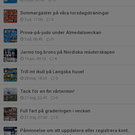
Sommargäster på våra torsdagsträningar
3 jul, 17:00
0
Prova-på-judo under Almedalsveckan
3 jul, 06:43
0
Jarmo tog brons på Nordiska mästerskapen
15 jun, 09:15
4
Trill int ikull på Langska huset
28 maj, 18:35
0
Tack för en fin vårtermin!
27 maj, 22:45
0
Full fart på graderingen i veckan
21 maj, 07:00
0
Påminnelse om att uppdatera eller registrera konto på SmoothComp