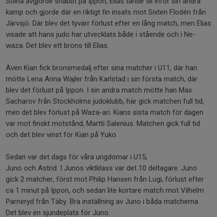
Solna avgjorde snabbt på Ippon, Elias tände till inför sin andra
kamp och gjorde där en riktigt fin insats mot Sixten Flodén från
Järvsjö. Där blev det tyvärr förlust efter en lång match, men Elias
visade att hans judo har utvecklats både i stående och i Ne-
waza. Det blev ett brons till Elias.
Även Kian fick bronsmedalj efter sina matcher i U11, där han
mötte Lena Anna Wajler från Karlstad i sin första match, där
blev det förlust på Ippon. I sin andra match mötte han Max
Sacharov från Stockholms judoklubb, här gick matchen full tid,
men det blev förlust på Waza-ari. Kians sista match för dagen
var mot finskt motstånd, Martti Salenius. Matchen gick full tid
och det blev vinst för Kian på Yuko.
Sedan var det dags för våra ungdomar i U15,
Juno och Astrid. I Junos viktklass var det 10 deltagare. Juno
gick 2 matcher, först mot Philip Hansen från Lugi, förlust efter
ca 1 minut på Ippon, och sedan lite kortare match mot Vilhelm
Parneryd från Täby. Bra inställning av Juno i båda matcherna.
Det blev en sjundeplats för Juno.