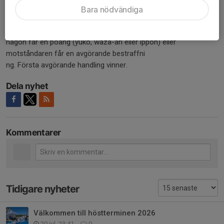
Bara nödvändiga
Golden Score
Om matchen är oavgjord efter ordinarie tid går
den in i Golden Score. Matchen fortsätter utan tidsgräns tills
någon får en poäng (yuko, waza-ari eller ippon) eller
motståndaren får en avgörande bestraffni
ng. Första avgörande handling vinner.
Dela nyhet
Kommentarer
Tidigare nyheter
Välkommen till höstterminen 2026
20 jul, 23:41
0