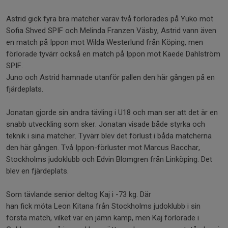
Astrid gick fyra bra matcher varav två förlorades på Yuko mot
Sofia Shved SPIF och Melinda Franzen Väsby, Astrid vann även
en match på Ippon mot Wilda Westerlund från Köping, men
förlorade tyvärr också en match på Ippon mot Kaede Dahlström
SPIF.
Juno och Astrid hamnade utanför pallen den här gången på en
fjärdeplats.
Jonatan gjorde sin andra tävling i U18 och man ser att det är en
snabb utveckling som sker. Jonatan visade både styrka och
teknik i sina matcher. Tyvärr blev det förlust i båda matcherna
den här gången. Två Ippon-förluster mot Marcus Bacchar,
Stockholms judoklubb och Edvin Blomgren från Linköping. Det
blev en fjärdeplats.
Som tävlande senior deltog Kaj i -73 kg. Där
han fick möta Leon Kitana från Stockholms judoklubb i sin
första match, vilket var en jämn kamp, men Kaj förlorade i