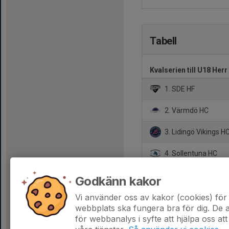
Tabell
Kvalserien till U18 Her
1. SDE HF
2. Värmdö HC
3. Lidingö Vikings H
4. Sollentuna HC
5. Viggbyholms IK
Godkänn kakor
6. Boo HC
Vi använder oss av kakor (cookies) för 
webbplats ska fungera bra för dig. De
för webbanalys i syfte att hjälpa oss att