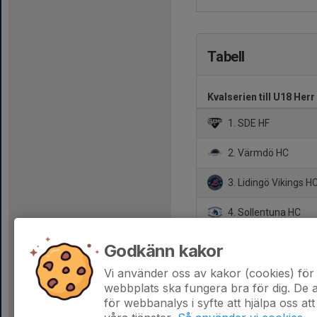
Tabell
Kvalserien till U18 Her
1. SDE HF
2. Värmdö HC
3. Lidingö Vikings H
4. Sollentuna HC
5. Viggbyholms IK
Godkänn kakor
6. Boo HC
Vi använder oss av kakor (cookies) för 
webbplats ska fungera bra för dig. De
för webbanalys i syfte att hjälpa oss att