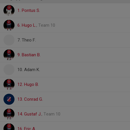
1. Pontus S.
6. Hugo L.
, Team 10
7. Theo F.
9. Bastian B.
10. Adam K.
12. Hugo B.
13. Conrad G.
14. Gustaf J.
, Team 10
16. Eric A.