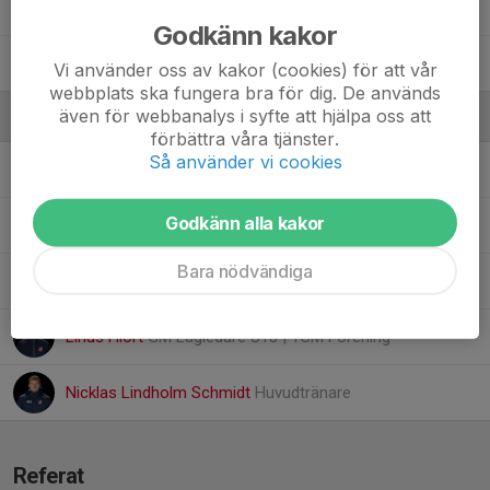
37. David E.
Godkänn kakor
88. Jakub S.
, Team 10
Vi använder oss av kakor (cookies) för att vår
webbplats ska fungera bra för dig. De används
även för webbanalys i syfte att hjälpa oss att
Ledare
förbättra våra tjänster.
Så använder vi cookies
Danne Nilsson
Huvudtränare
Godkänn alla kakor
Erik Andersson
Assisterande tränare
Bara nödvändiga
Jörgen Olsen
Materialansvarig
Linus Hiort
GM Lagledare U18 | TSM Förening
Nicklas Lindholm Schmidt
Huvudtränare
Referat