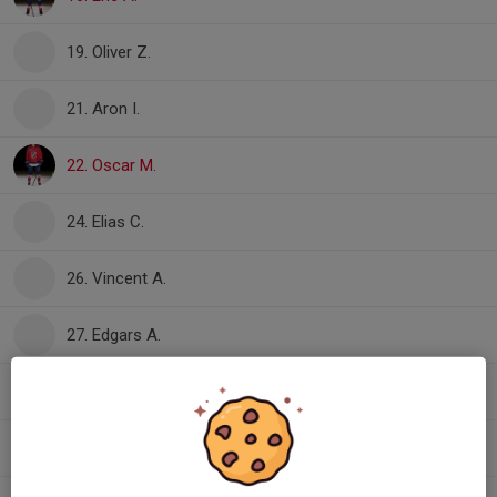
19. Oliver Z.
21. Aron I.
22. Oscar M.
24. Elias C.
26. Vincent A.
27. Edgars A.
29. Gustav B.
, Team 10
36. Anton R.