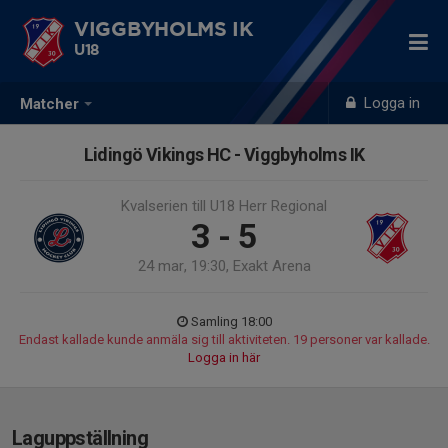
VIGGBYHOLMS IK
U18
Logga in
Matcher
Lidingö Vikings HC - Viggbyholms IK
Kvalserien till U18 Herr Regional
3 - 5
24 mar, 19:30, Exakt Arena
Samling 18:00
Endast kallade kunde anmäla sig till aktiviteten. 19 personer var kallade.
Logga in här
Laguppställning