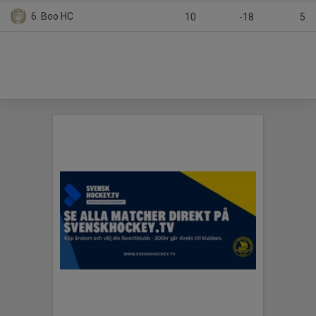
6. Boo HC
10
-18
5