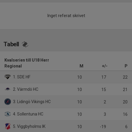
Inget referat skrivet
Tabell
Kvalserien till U18 Herr
Regional
M
+/-
P
1. SDE HF
10
17
22
2. Värmdö HC
10
15
21
3. Lidingö Vikings HC
10
2
20
4. Sollentuna HC
10
3
16
5. Viggbyholms IK
10
-19
6