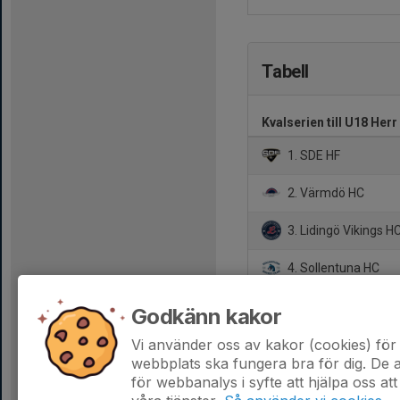
Tabell
Kvalserien till U18 Her
1. SDE HF
2. Värmdö HC
3. Lidingö Vikings H
4. Sollentuna HC
5. Viggbyholms IK
Godkänn kakor
6. Boo HC
Vi använder oss av kakor (cookies) för 
webbplats ska fungera bra för dig. De
för webbanalys i syfte att hjälpa oss att