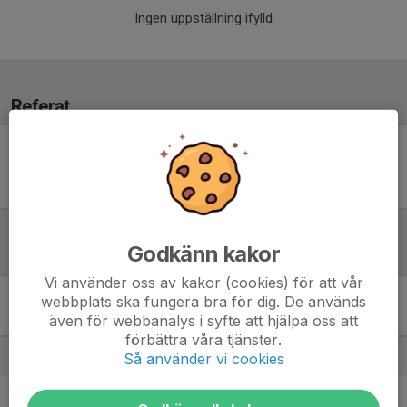
Ingen uppställning ifylld
Referat
Inget referat skrivet
Godkänn kakor
Tabell
Vi använder oss av kakor (cookies) för att vår
webbplats ska fungera bra för dig. De används
Kvalserie Östra till
även för webbanalys i syfte att hjälpa oss att
Hockeyettan
M
+/-
P
förbättra våra tjänster.
1. Vallentuna Hockey
6
2
11
Så använder vi cookies
2. Nacka HK
6
5
10