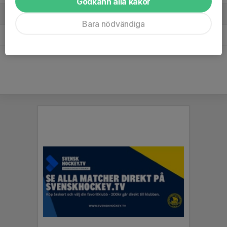
Godkänn alla kakor
3. Hammarby IF
6
0
9
Bara nödvändiga
4. Viggbyholms IK
6
-7
6