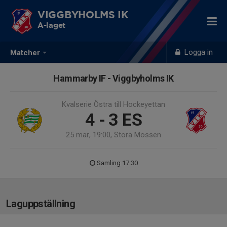
VIGGBYHOLMS IK
A-laget
Logga in
Matcher
Hammarby IF - Viggbyholms IK
Kvalserie Östra till Hockeyettan
4 - 3
ES
25 mar, 19:00, Stora Mossen
Samling 17:30
Laguppställning