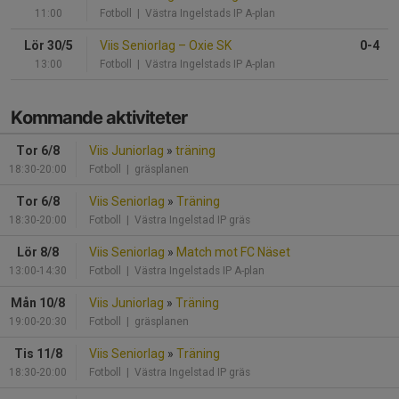
11:00
Fotboll
| Västra Ingelstads IP A-plan
Lör 30/5
Viis Seniorlag
–
Oxie SK
0-4
13:00
Fotboll
| Västra Ingelstads IP A-plan
Kommande aktiviteter
Tor 6/8
Viis Juniorlag
»
träning
18:30-20:00
Fotboll
| gräsplanen
Tor 6/8
Viis Seniorlag
»
Träning
18:30-20:00
Fotboll
| Västra Ingelstad IP gräs
Lör 8/8
Viis Seniorlag
»
Match mot FC Näset
13:00-14:30
Fotboll
| Västra Ingelstads IP A-plan
Mån 10/8
Viis Juniorlag
»
Träning
19:00-20:30
Fotboll
| gräsplanen
Tis 11/8
Viis Seniorlag
»
Träning
18:30-20:00
Fotboll
| Västra Ingelstad IP gräs