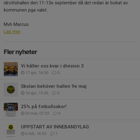
idrottshallen den 11-13e september då det redan är bokat av
kommunen pga valet.
Mvh Marcus
Läs mer
Fler nyheter
Vi håller oss kvar i division 3
17 apr, 16:50
0
Skolan behöver hallen 9e maj
16 apr, 15:45
0
25% på fotbollsskor!
23 mar, 07:35
0
UPPSTART AV INNEBANDYLAG
6 feb, 16:35
1