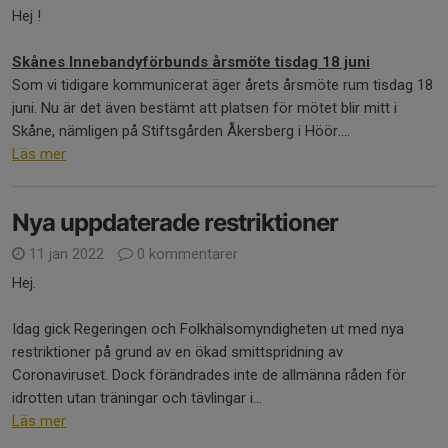
Hej !
Skånes Innebandyförbunds årsmöte tisdag 18 juni
Som vi tidigare kommunicerat äger årets årsmöte rum tisdag 18
juni. Nu är det även bestämt att platsen för mötet blir mitt i
Skåne, nämligen på Stiftsgården Åkersberg i Höör....
Läs mer
Nya uppdaterade restriktioner
11 jan 2022
0 kommentarer
Hej.
Idag gick Regeringen och Folkhälsomyndigheten ut med nya
restriktioner på grund av en ökad smittspridning av
Coronaviruset. Dock förändrades inte de allmänna råden för
idrotten utan träningar och tävlingar i...
Läs mer