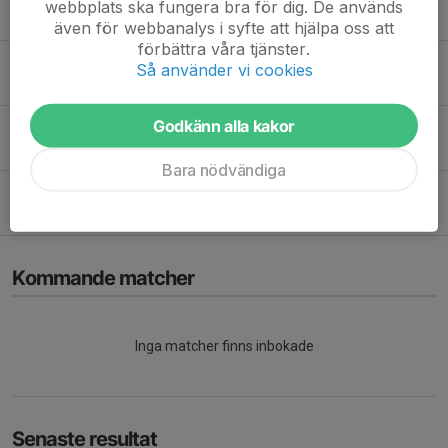
webbplats ska fungera bra för dig. De används
23 aug 2021
0
även för webbanalys i syfte att hjälpa oss att
förbättra våra tjänster.
Prova på innebandy för barn födda 14-16
Så använder vi cookies
16 aug 2021
3
Godkänn alla kakor
Glada nyheter gällande inomhusträning
21 jan 2021
0
Bara nödvändiga
Information avseende nya allmänna råd
14 dec 2020
0
Kommande matcher
Inga matcher finns inbokade
Senaste resultat