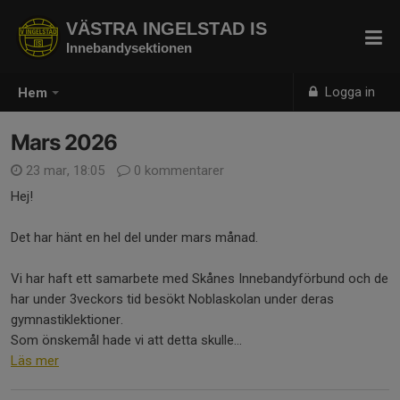
VÄSTRA INGELSTAD IS
Innebandysektionen
Logga in
Hem
Mars 2026
23 mar, 18:05
0 kommentarer
Hej!
Det har hänt en hel del under mars månad.
Vi har haft ett samarbete med Skånes Innebandyförbund och de
har under 3veckors tid besökt Noblaskolan under deras
gymnastiklektioner.
Som önskemål hade vi att detta skulle...
Läs mer