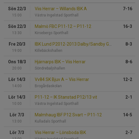
Sön 22/3
Viis Herrar
–
Willands IBK A
7-16
15:00
Västra Ingelstad Sporthall
Sön 22/3
Malmö FBC P11-12
–
P11-12
16-3
13:30
Kirsebergs Sporthall
Fre 20/3
IBK Lund P2012-2013 Dalby/Sandby Grön
–
P11-12
8-3
19:00
Killebäckshallen
Ons 18/3
Hjärnarps IBK
–
Viis Herrar
8-6
20:00
Söndrebaljshallen
Lör 14/3
Vv84 SK Bjuv A
–
Viis Herrar
12-2
14:00
Brogårdaskolan
Lör 14/3
P11-12
–
IK Stanstad P12/13 vit
2-1
10:00
Västra Ingelstad Sporthall
Lör 7/3
Malmhaug IBF P12 Svart
–
P11-12
14-5
13:00
Kulladals Sporthall
Lör 7/3
Viis Herrar
–
Lönsboda IBK
2-7