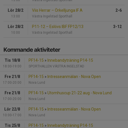
13:00
Västra Ingelstad Sporthall
Lör 28/2
Viis Herrar
–
Örkelljunga IF A
2-6
13:00
Västra Ingelstad Sporthall
Lör 28/2
P11-12
–
Eslövs IBF FP12/13
3-12
10:00
Västra Ingelstad Sporthall
Kommande aktiviteter
Tis 18/8
PF14-15
»
Innebandyträning P14-15
18:00-19:00
SPORTHALLEN VÄSTRA INGELSTAD
Fre 21/8
PF14-15
»
Intresseanmälan - Nova Open
17:00-20:00
Nova Lund
Fre 21/8
PF14-15
»
Utomhuscup 21-22 aug - Nova Lund
17:00-20:00
Nova Lund
Lör 22/8
PF14-15
»
Intresseanmälan - Nova Open
10:00-17:00
Nova Lund
Tis 25/8
PF14-15
»
Innebandyträning P14-15