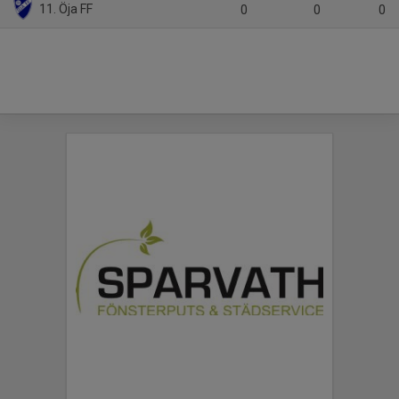
11. Öja FF
0
0
0