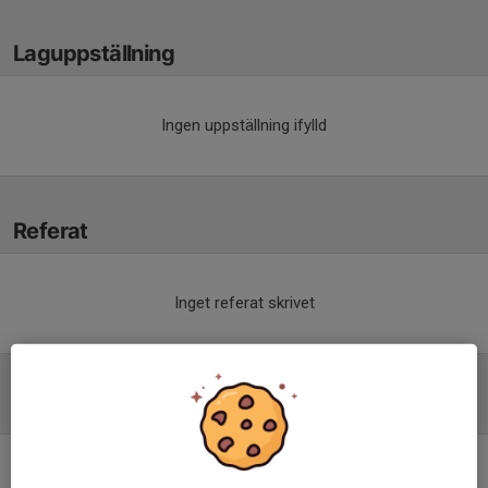
Laguppställning
Ingen uppställning ifylld
Referat
Inget referat skrivet
Tabell
Division 3 Herr Junior