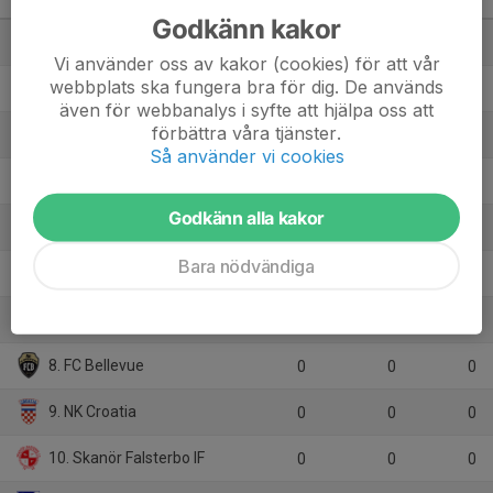
Skåne Sydvästra B, vår
M
+/-
P
Godkänn kakor
1. Ariana FC svart
6
13
15
Vi använder oss av kakor (cookies) för att vår
webbplats ska fungera bra för dig. De används
2. Vellinge IF
6
7
15
även för webbanalys i syfte att hjälpa oss att
förbättra våra tjänster.
3. Kulladals FF
6
11
13
Så använder vi cookies
4. Gislövs IF
6
-1
6
Godkänn alla kakor
5. Västra Ingelstad IS
6
-11
5
Bara nödvändiga
6. IFK Trelleborg FK
6
-9
3
7. Lilla Torg FF
6
-10
1
8. FC Bellevue
0
0
0
9. NK Croatia
0
0
0
10. Skanör Falsterbo IF
0
0
0