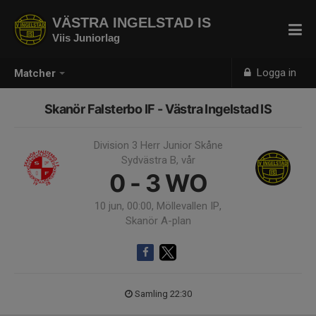
VÄSTRA INGELSTAD IS
Viis Juniorlag
Logga in
Matcher
Skanör Falsterbo IF - Västra Ingelstad IS
Division 3 Herr Junior Skåne
Sydvästra B, vår
0 - 3
WO
10 jun, 00:00, Möllevallen IP,
Skanör A-plan
Samling 22:30