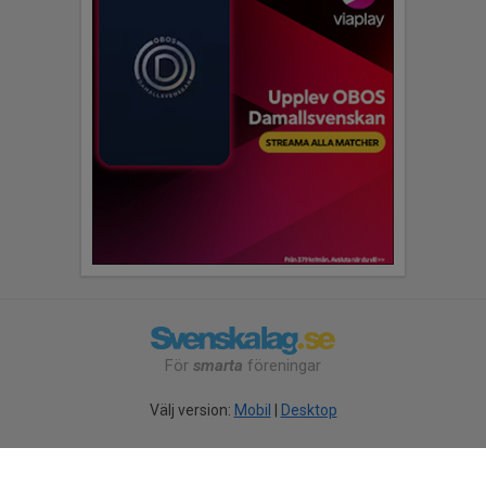
För
smarta
föreningar
Välj version:
Mobil
|
Desktop