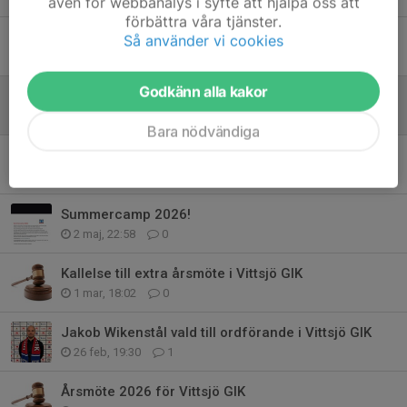
även för webbanalys i syfte att hjälpa oss att
förbättra våra tjänster.
Förlängd anmälningstid till Summercamp 2026
Så använder vi cookies
27 maj, 10:48
0
Godkänn alla kakor
Spring Vittsjön Runt och få gratis inträde till Vittsjö mot Hammarby
26 maj, 08:50
0
Bara nödvändiga
Inbjudan till AW och VIP-kväll med derby
15 maj, 15:17
0
Summercamp 2026!
2 maj, 22:58
0
Kallelse till extra årsmöte i Vittsjö GIK
1 mar, 18:02
0
Jakob Wikenstål vald till ordförande i Vittsjö GIK
26 feb, 19:30
1
Årsmöte 2026 för Vittsjö GIK