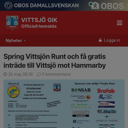
VITTSJÖ GIK
Officiell hemsida
Logga in
Nyheter
Spring Vittsjön Runt och få gratis
inträde till Vittsjö mot Hammarby
26 maj, 08:50
0 kommentarer