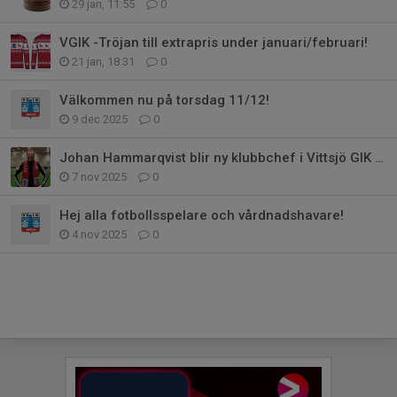
29 jan, 11:55
0
VGIK -Tröjan till extrapris under januari/februari!
21 jan, 18:31
0
Välkommen nu på torsdag 11/12!
9 dec 2025
0
Johan Hammarqvist blir ny klubbchef i Vittsjö GIK Hässleholm
7 nov 2025
0
Hej alla fotbollsspelare och vårdnadshavare!
4 nov 2025
0