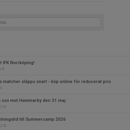
t IFK Norrköping!
0
atcher släpps snart - köp online för reducerat pris
0
a oss mot Hammarby den 31 maj
0
lningstid till Summercamp 2026
0