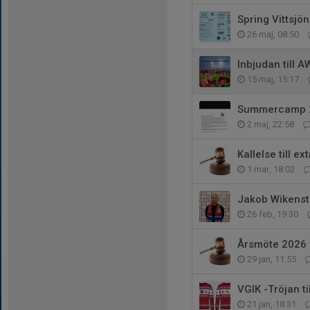
Spring Vittsjön
26 maj, 08:50
Inbjudan till 
15 maj, 15:17
Summercamp 
2 maj, 22:58
Kallelse till ex
1 mar, 18:02
Jakob Wikenstål
26 feb, 19:30
Årsmöte 2026 f
29 jan, 11:55
VGIK -Tröjan ti
21 jan, 18:31