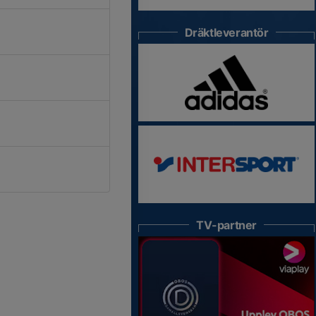
Dräktleverantör
TV-partner