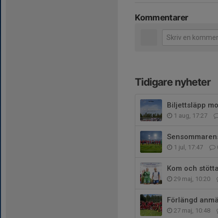
Kommentarer
Tidigare nyheter
Biljettsläpp mo
1 aug, 17:27
Sensommarens m
1 jul, 17:47
Kom och stött
29 maj, 10:20
Förlängd anmä
27 maj, 10:48