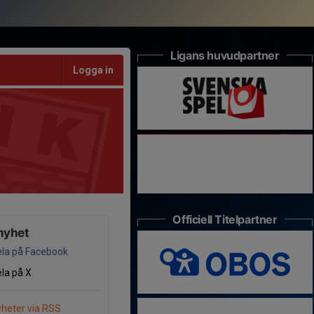
Ligans huvudpartner
Logga in
Officiell Titelpartner
nyhet
la på Facebook
la på X
heter via RSS