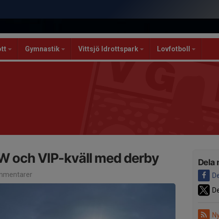
ott
Gymnastik
Vittsjö Idrottspark
Lovfotboll
 AW och VIP-kväll med derby
Dela 
mmentarer
De
De
Ny