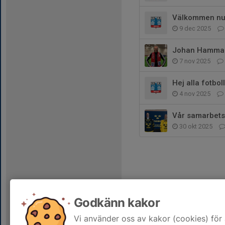
Välkommen nu 
9 dec 2025
Johan Hammarqv
7 nov 2025
Hej alla fotbo
4 nov 2025
Vår samarbetsp
30 okt 2025
Godkänn kakor
Vi använder oss av kakor (cookies) för 