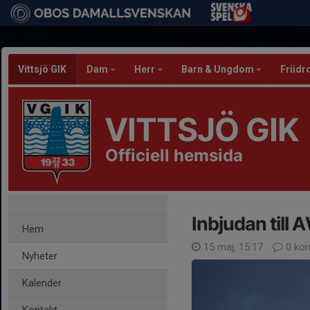
Vittsjö GIK
Dam
Herr
Barn & Ungdom
Friidr
VITTSJÖ GIK
Officiell hemsida
Inbjudan till
Hem
15 maj, 15:17
0 ko
Nyheter
Kalender