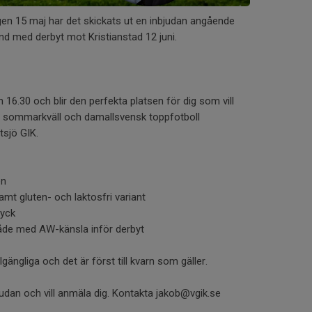
en 15 maj har det skickats ut en inbjudan angående
d med derbyt mot Kristianstad 12 juni.
16.30 och blir den perfekta platsen för dig som vill
, sommarkväll och damallsvensk toppfotboll
tsjö GIK.
en
 samt gluten- och laktosfri variant
ryck
mråde med AW-känsla inför derbyt
lgängliga och det är först till kvarn som gäller.
judan och vill anmäla dig. Kontakta jakob@vgik.se