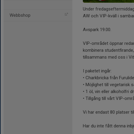
Under fredagseftermiddag
Webbshop
AW och VIP-kväll i samban
Avspark 19.00.
VIP-området öppnar redan 
kombinera studentfirande
tillsammans med oss i Vit
I paketet ingår:
• Charkbricka från Furulid
• Möjlighet till vegetarisk
• 1 öl, vin eller alkoholfri d
• Tillgång till vårt VIP-o
Vi har endast 80 platser til
Har du inte fått denna inb