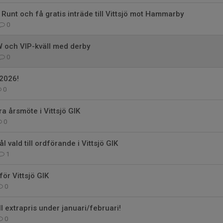
 Runt och få gratis inträde till Vittsjö mot Hammarby
0
AW och VIP-kväll med derby
0
2026!
0
tra årsmöte i Vittsjö GIK
0
 vald till ordförande i Vittsjö GIK
1
ör Vittsjö GIK
0
ll extrapris under januari/februari!
0