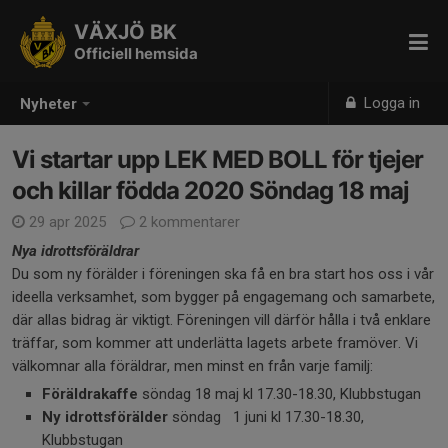
VÄXJÖ BK
Officiell hemsida
Logga in
Nyheter
Vi startar upp LEK MED BOLL för tjejer
och killar födda 2020 Söndag 18 maj
29 apr 2025
2 kommentarer
Nya idrottsföräldrar
Du som ny förälder i föreningen ska få en bra start hos oss i vår
ideella verksamhet, som bygger på engagemang och samarbete,
där allas bidrag är viktigt. Föreningen vill därför hålla i två enklare
träffar, som kommer att underlätta lagets arbete framöver. Vi
välkomnar alla föräldrar, men minst en från varje familj:
Föräldrakaffe
söndag 18 maj kl 17.30-18.30, Klubbstugan
Ny idrottsförälder
söndag 1 juni kl 17.30-18.30,
Klubbstugan