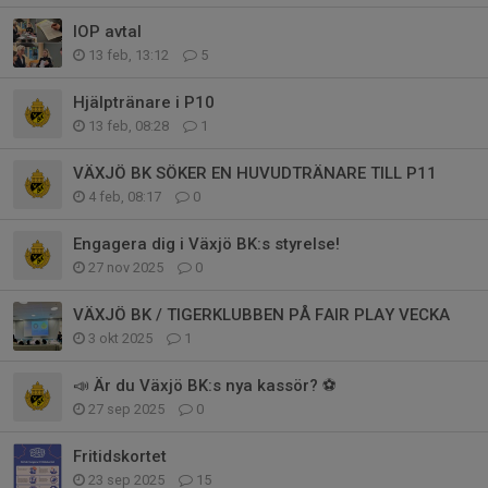
IOP avtal
13 feb, 13:12
5
Hjälptränare i P10
13 feb, 08:28
1
VÄXJÖ BK SÖKER EN HUVUDTRÄNARE TILL P11
4 feb, 08:17
0
Engagera dig i Växjö BK:s styrelse!
27 nov 2025
0
VÄXJÖ BK / TIGERKLUBBEN PÅ FAIR PLAY VECKA
3 okt 2025
1
📣 Är du Växjö BK:s nya kassör? ⚽
27 sep 2025
0
Fritidskortet
23 sep 2025
15