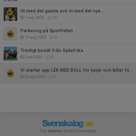
Ut med det gamla och in med det nya...
1 sep 2025
10
Parkering på Sportfältet
13 aug 2025
0
Trevligt besök från Sydafrika
3 jun 2025
0
Vi startar upp LEK MED BOLL för tjejer och killar födda 2020 Söndag 18 maj
29 apr 2025
2
För
smarta
idrottsföreningar