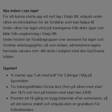
Nya ledare i nya laget
För att kunna starta upp ett nytt lag i Växjö BK, erbjuds under
våren en introduktion för de föräldrar som kan hjälpa till.
Under våren har laget stöd på träningarna från äldre tjejer och
killar från ungdomslag i Växjö BK.
Under hösten tar föräldragruppen över ansvaret för laget och
fördelar arbetsuppgifter, så som ledare, administrera lagets
hemsida, närvaro mm. Allt detta i enlighet med den Gul/Svarta
tråden
Uppstart
Vi startar upp ”Lek med boll” för 5 åringar i Maj på
Sportfältet
Tio träningstillfällen första året (fem på våren med start
den 18/5 och fem på hösten med start den 24/8)
Prioritet att få igång en trygg ledarstab efter sommaren, så
att det känns stabilt och erbjuda dem en grundkurs för
fotbollsledare