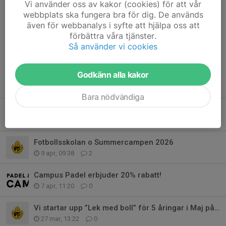
Hej! När/hur vet man om man "kommit med"? Jag
Vi använder oss av kakor (cookies) för att vår
skickade en intresseanmälan för ett tag sedan, men
webbplats ska fungera bra för dig. De används
osäker på om man skulle få något svar på den :)
även för webbanalys i syfte att hjälpa oss att
förbättra våra tjänster.
Så använder vi cookies
Godkänn alla kakor
Tidigare nyheter
Bara nödvändiga
Fotbollsskola & Summercamp
26 jun, 17:05
2
Fotbollsskolan o Summercampen 2026
9 apr, 09:38
2
Campus Padel erbjuder 20% rabatt!
7 apr, 11:20
0
Vi startar upp ”Lek med boll” för 5 åringar i Maj på Sportfältet
27 mar, 13:22
0