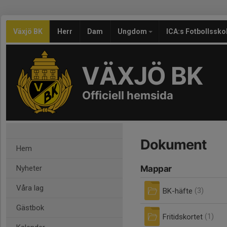
Växjö BK
Herr
Dam
Ungdom
ICA:s Fotbollssko
VÄXJÖ BK
Officiell hemsida
Dokument
Hem
Nyheter
Mappar
Våra lag
BK-häfte
(3)
Gästbok
Fritidskortet
(1)