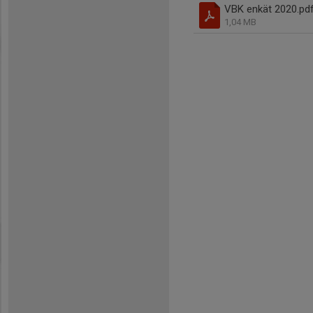
VBK enkät 2020.pd
1,04 MB