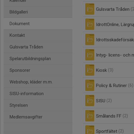
Kalender
Gulsvarta Tråden
(
Bildgalleri
Dokument
IdrottOnline, Lärgr
Kontakt
Idrottsskadeförsäk
Gulsvarta Tråden
Intyg- licens- och 
Spelarutbildningsplan
Kiosk
(3)
Sponsorer
Webshop, kläder m.m.
Policy & Rutiner
(6)
SISU-information
SISU
(2)
Styrelsen
Smålands FF
(2)
Medlemsavgifter
Sportfältet
(2)