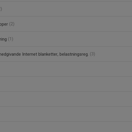
2)
upper
(2)
ring
(1)
medgivande Internet blanketter, belastningsreg.
(3)