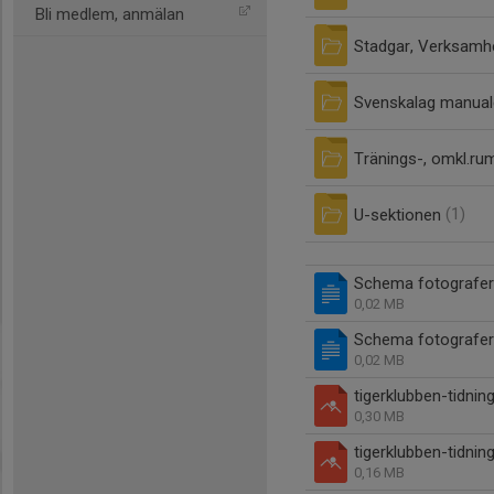
Bli medlem, anmälan
Stadgar, Verksamhe
Svenskalag manual
Tränings-, omkl.rum
U-sektionen
(1)
Schema fotografer
0,02 MB
Schema fotografer
0,02 MB
tigerklubben-tidning
0,30 MB
tigerklubben-tidning
0,16 MB