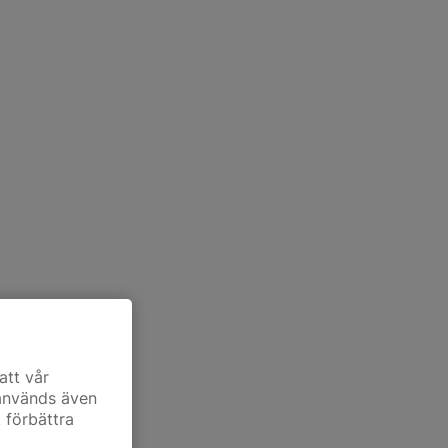
att vår
 används även
t förbättra