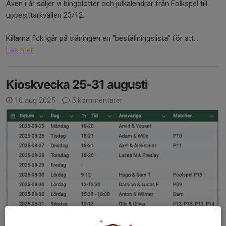
Även i år säljer vi bingolotter och julkalendrar från Folkspel till
uppesittarkvällen 23/12.
Killarna fick igår på träningen en "beställningslista" för att...
Läs mer
Kioskvecka 25-31 augusti
10 aug 2025
5 kommentarer