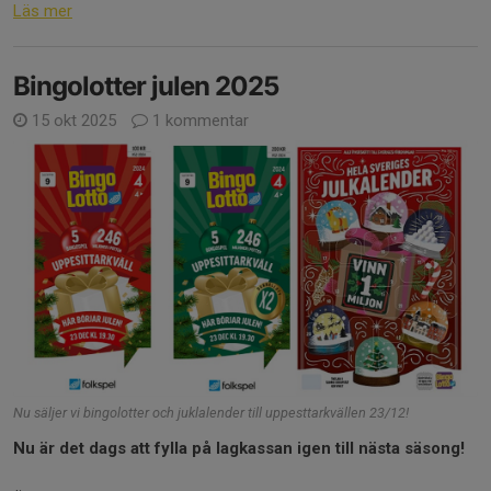
Läs mer
Bingolotter julen 2025
15 okt 2025
1 kommentar
Nu säljer vi bingolotter och juklalender till uppesttarkvällen 23/12!
Nu är det dags att fylla på lagkassan igen till nästa säsong!