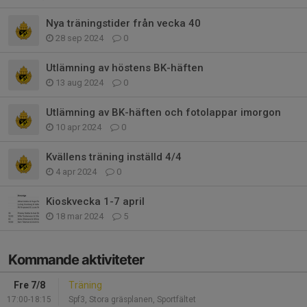
Nya träningstider från vecka 40
28 sep 2024
0
Utlämning av höstens BK-häften
13 aug 2024
0
Utlämning av BK-häften och fotolappar imorgon
10 apr 2024
0
Kvällens träning inställd 4/4
4 apr 2024
0
Kioskvecka 1-7 april
18 mar 2024
5
Kommande aktiviteter
Fre 7/8
Träning
17:00-18:15
Spf3, Stora gräsplanen, Sportfältet