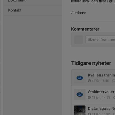
Dokument
ledare ikväll och flera i gr
Kontakt
/Ledarna
Kommentarer
Tidigare nyheter
Kvällens träni
4 feb, 16:50
Stakintervalle
13 jan, 14:55
Distanspass R
11 jan, 11:32