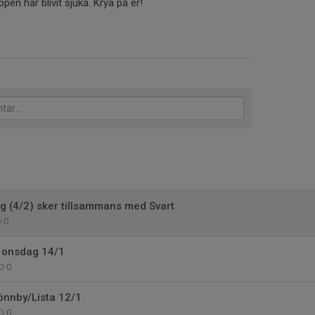
uppen har blivit sjuka. Krya på er!
ng (4/2) sker tillsammans med Svart
0
r onsdag 14/1
0
önnby/Lista 12/1
0