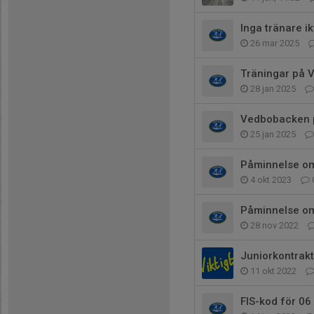
Inga tränare ik
26 mar 2025
Träningar på
28 jan 2025
Vedbobacken 
25 jan 2025
Påminnelse om
4 okt 2023
Påminnelse om
28 nov 2022
Juniorkontrakt
11 okt 2022
FIS-kod för 06 