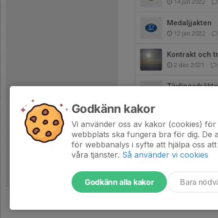
14 jun 2022
Medaljjakten
12 jan 2022
Kontrakt och t
2 dec 2021
Tävlingsdräkte
28 apr 2021
Godkänn kakor
Covid-19
Vi använder oss av kakor (cookies) för 
25 feb 2021
webbplats ska fungera bra för dig. De
för webbanalys i syfte att hjälpa oss att
våra tjänster.
Så använder vi cookies
Godkänn alla kakor
Bara nödv
Tjäna pengar till laget