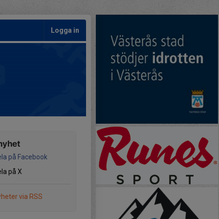
Logga in
nyhet
la på Facebook
la på X
heter via RSS