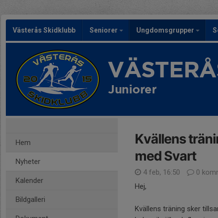
Västerås Skidklubb
Seniorer
Ungdomsgrupper
S
VÄSTERÅ
Juniorer
Kvällens trän
Hem
med Svart
Nyheter
4 feb, 16:50
0 komm
Kalender
Hej,
Bildgalleri
Kvällens träning sker til