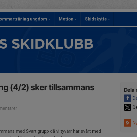
ommarträning ungdom
Motion
Skidskytte
S SKIDKLUBB
ing (4/2) sker tillsammans
Dela 
De
De
entarer
Ny
lsammans med Svart grupp då vi tyvärr har svårt med