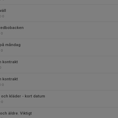
väll
0
 Vedbobacken
0
på måndag
0
 kontrakt
0
 kontrakt
0
 och kläder - kort datum
0
och äldre. Viktigt