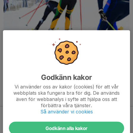
Här hamnar automatiskt de senaste nyheterna på hemsidan. För
att kunna börja administrera hemsidan loggar du in högst upp till
höger.
Godkänn kakor
/Svenskalag.se
Vi använder oss av kakor (cookies) för att vår
webbplats ska fungera bra för dig. De används
även för webbanalys i syfte att hjälpa oss att
Kommande aktiviteter
förbättra våra tjänster.
Så använder vi cookies
Inga aktiviteter inbokade
Godkänn alla kakor