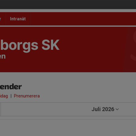
r
Intranät
borgs SK
en
lender
 idag
|
Prenumerera
Juli 2026