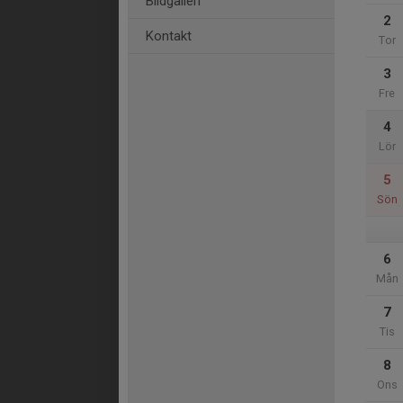
Bildgalleri
2
Kontakt
Tor
3
Fre
4
Lör
5
Sön
6
Mån
7
Tis
8
Ons