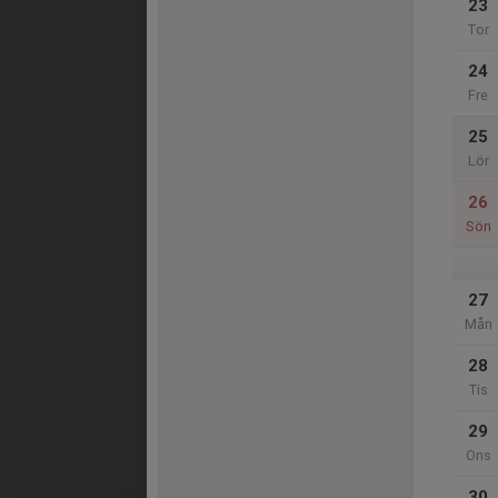
23
Tor
24
Fre
25
Lör
26
Sön
27
Mån
28
Tis
29
Ons
30