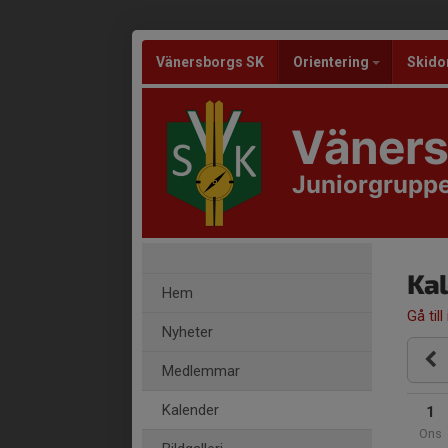
Vänersborgs SK
Orientering
Skido
Väners
Juniorgrupp
Ka
Hem
Gå till
Nyheter
Medlemmar
Kalender
1
Ons