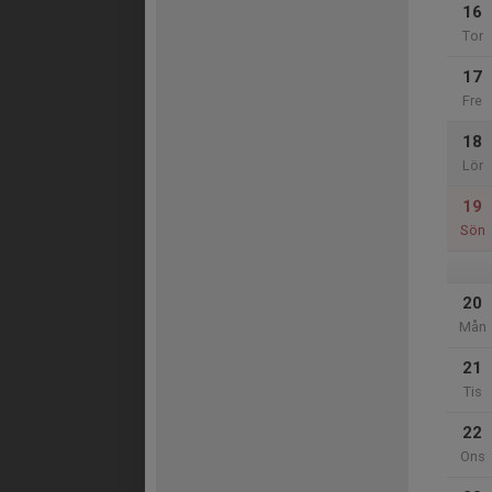
16
Tor
17
Fre
18
Lör
19
Sön
20
Mån
21
Tis
22
Ons