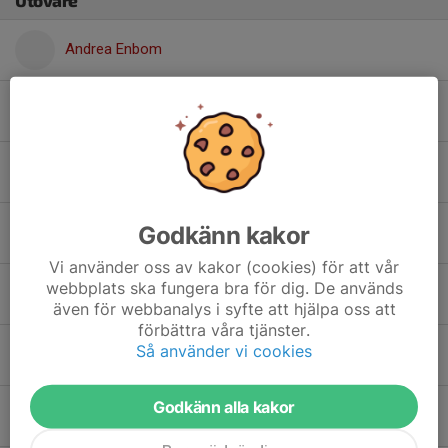
Utövare
Andrea Enbom
David Almén
Edvin Ockborn
Godkänn kakor
Elvira Åhlund
Vi använder oss av kakor (cookies) för att vår
webbplats ska fungera bra för dig. De används
Gabriel Hogedal
även för webbanalys i syfte att hjälpa oss att
förbättra våra tjänster.
Så använder vi cookies
Ida Andersson
Godkänn alla kakor
Jacob Österman