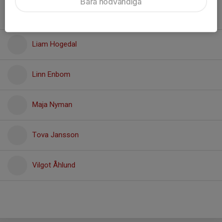
Bara nödvändiga
Johan Eriksson
Liam Hogedal
Linn Enbom
Maja Nyman
Tova Jansson
Vilgot Åhlund