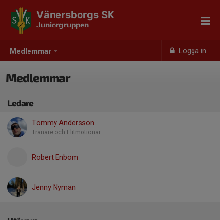
Vänersborgs SK
Juniorgruppen
Logga in
Medlemmar
Medlemmar
Ledare
Tommy Andersson
Tränare och Elitmotionär
Robert Enbom
Jenny Nyman