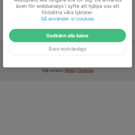
även för webbanalys i syfte att hjälpa oss att
förbättra våra tjänster.
Så använder vi cookies
Godkänn alla kakor
Bara nödvändiga
För
smarta
idrottsföreningar
Välj version:
Mobil
|
Desktop