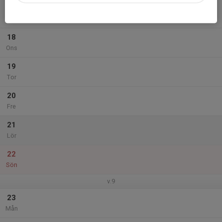
17
Tis
18
Ons
19
Tor
20
Fre
21
Lör
22
Sön
v.9
23
Mån