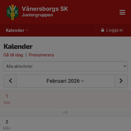
Vänersborgs SK
Juniorgruppen
Logga in
Kalender
Kalender
Gå till idag
|
Prenumerera
Februari 2026
1
Sön
v.6
2
Mån