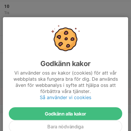
10
Tis
11
Ons
12
Tor
13
Godkänn kakor
Fre
Vi använder oss av kakor (cookies) för att vår
14
webbplats ska fungera bra för dig. De används
Lör
även för webbanalys i syfte att hjälpa oss att
förbättra våra tjänster.
15
Så använder vi cookies
Sön
v.8
Godkänn alla kakor
16
Mån
Bara nödvändiga