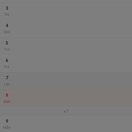
3
Tis
4
Ons
5
Tor
6
Fre
7
Lör
8
Sön
v.7
9
Mån