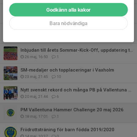
Godkänn alla kakor
Bokade träningstider juni
8 jun, 17:39
0
Bara nödvändiga
Ärevarvet i Sollentuna
2 jun, 16:00
0
Inbjudan till årets Sommar-Kick-Off, uppdatering tid mm
26 maj, 16:50
1
SM-medaljer och topplaceringar i Vaxholm
23 maj, 21:45
10
Nytt svenskt rekord och många PB på Vallentuna Hammer Challenge
20 maj, 21:44
6
PM Vallentuna Hammer Challenge 20 maj 2026
18 maj, 17:01
1
Friidrottsträning för barn födda 2019/2020
14 maj, 10:37
0