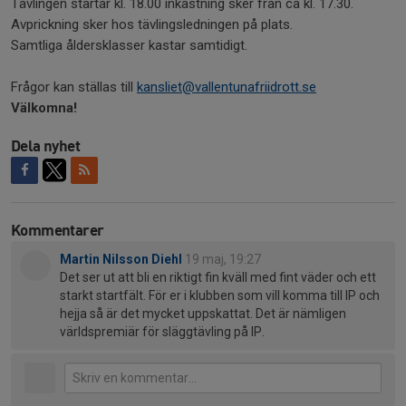
Tävlingen startar kl. 18.00 inkastning sker från ca kl. 17.30.
Avprickning sker hos tävlingsledningen på plats.
Samtliga åldersklasser kastar samtidigt.
Frågor kan ställas till
kansliet@vallentunafriidrott.
se
Välkomna!
Dela nyhet
Kommentarer
Martin Nilsson Diehl
19 maj, 19:27
Det ser ut att bli en riktigt fin kväll med fint väder och ett
starkt startfält. För er i klubben som vill komma till IP och
hejja så är det mycket uppskattat. Det är nämligen
världspremiär för släggtävling på IP.