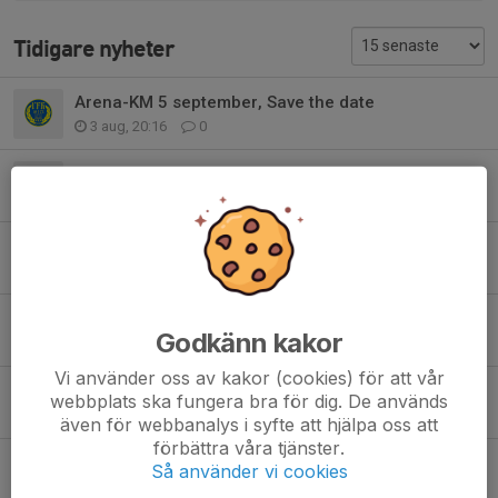
Tidigare nyheter
Arena-KM 5 september, Save the date
3 aug, 20:16
0
Nytt klubbrekord i diskus
6 jul, 12:30
7
Sommarträning juli
28 jun, 11:14
0
Ingen tränare på plats imorgon kl10-12
Godkänn kakor
27 jun, 18:24
0
Vi använder oss av kakor (cookies) för att vår
Träningsbank 7-10år
webbplats ska fungera bra för dig. De används
16 jun, 17:42
0
även för webbanalys i syfte att hjälpa oss att
förbättra våra tjänster.
Undantagsdatum för möjlighet att träna på IP
Så använder vi cookies
16 jun, 17:33
0