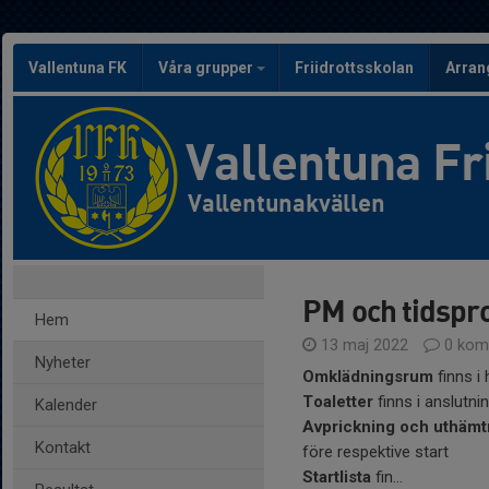
Vallentuna FK
Våra grupper
Friidrottsskolan
Arra
Vallentuna Fr
Vallentunakvällen
PM och tidspr
Hem
13 maj 2022
0 kom
Nyheter
Omklädningsrum
finns i
Toaletter
finns i anslutni
Kalender
Avprickning och uthämt
Kontakt
före respektive start
Startlista
fin...