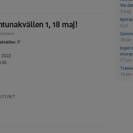
the da
3 aug
Nytt kl
ntunakvällen 1, 18 maj!
6 jul
entarer
Sommar
28 jun
akvällen 1!
Ingen 
imorgo
j 2022
27 jun
8.00
Tränin
16 jun
/11/9/7