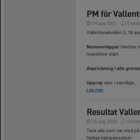
PM för Vallent
14 aug 2021
0 kom
Vallentunakvällen 2, 18 au
Nummerlappar
hämtas vi
respektive start.
Avprickning i alla grena
Upprop
sker i samtliga...
Läs mer
Resultat Valle
25 aug 2020
0 kom
Tack alla som var med på Va
härliga kämpainsatser.