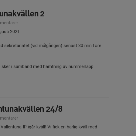
unakvällen 2
mentarer
gusti 2021
d sekretariatet (vid målgången) senast 30 min före
r
sker i samband med hämtning av nummerlapp.
ntunakvällen 24/8
mentarer
llentuna IP igår kväll! Vi fick en härlig kväll med