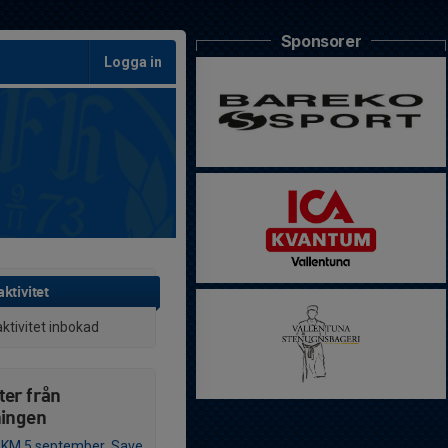
Sponsorer
Logga in
ktivitet
aktivitet inbokad
ter från
ningen
KM 5 september, Save