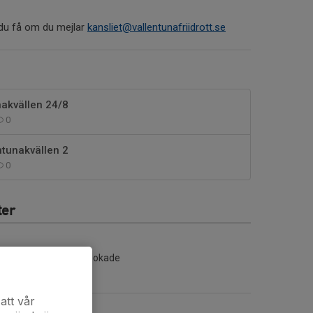
n du få om du mejlar
kansliet@vallentunafriidrott.se
nakvällen 24/8
0
ntunakvällen 2
0
ter
Inga aktiviteter inbokade
att vår