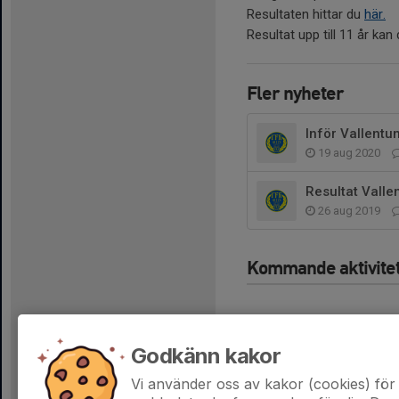
Resultaten hittar du
här.
Resultat upp till 11 år ka
Fler nyheter
Inför Vallentu
19 aug 2020
Resultat Valle
26 aug 2019
Kommande aktivite
Godkänn kakor
Vi använder oss av kakor (cookies) för 