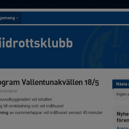
ngemang
iidrottsklubb
ogram Vallentunakvällen 18/5
Nästa a
mentarer
Ingen 
 huvudbyggnaden vid ishallen
ng till omklädning och vid målhuset
ning
av nummerlappar vid målhuset senast 45 minuter
Nyhe
före
Arena-