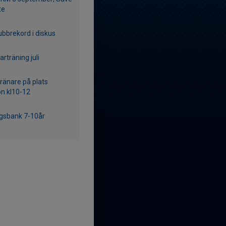
te
ubbrekord i diskus
träning juli
tränare på plats
n kl10-12
gsbank 7-10år