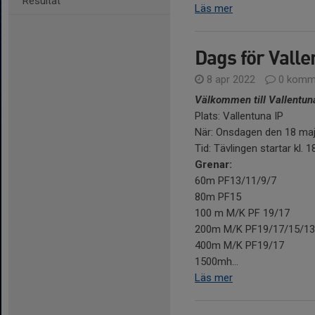
Resultat
Läs mer
Dags för Valle
8 apr 2022
0 komm
Välkommen till
Vallentun
Plats: Vallentuna IP
När: Onsdagen den 18 ma
Tid: Tävlingen startar kl. 1
Grenar:
60m PF13/11/9/7
80m PF15
100 m M/K PF 19/17
200m M/K PF19/17/15/13
400m M/K PF19/17
1500mh...
Läs mer