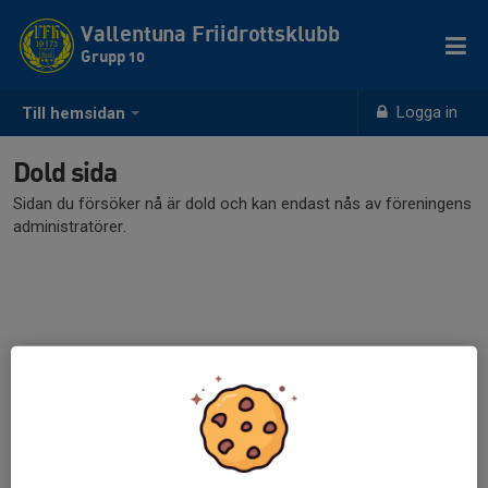
Vallentuna Friidrottsklubb
Grupp 10
Logga in
Till hemsidan
Dold sida
Sidan du försöker nå är dold och kan endast nås av föreningens
administratörer.