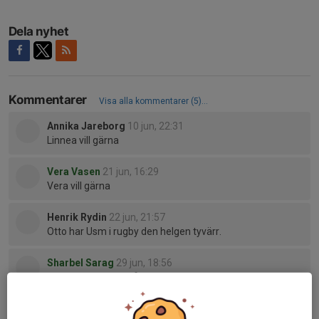
Dela nyhet
Kommentarer
Visa alla kommentarer (5)...
Annika Jareborg
10 jun, 22:31
Linnea vill gärna
Vera Vasen
21 jun, 16:29
Vera vill gärna
Henrik Rydin
22 jun, 21:57
Otto har Usm i rugby den helgen tyvärr.
Sharbel Sarag
29 jun, 18:56
om ni inte har en målvakt kan jag järna va med.