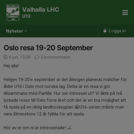
Valhalla LHC
U13
Logga in
Nyheter
Oslo resa 19-20 September
9 jun, 15:38
5 kommentarer
Hej alla!
Helgen 19-20:e september är det återigen planerat matcher för
ålder U16 i Oslo mot norska lag. Detta är en resa vi gör
tillsammans med Partille. Hur ser intresset ut? Vi åkte på två
lyckade resor till Oslo förra året och det är en bra möjlighet att
få spela på en riktig landhockeyplan 😁U16-serien måste man
vara åtminstone 12 år fyllda för att spela.
Hör av er om ni är intresserade! 🏑