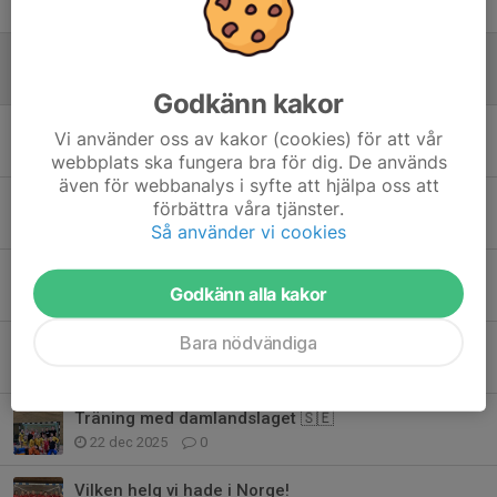
Tidigare nyheter
Oslo resa 19-20 September
9 jun, 15:38
5
Godkänn kakor
Göteborgs Cup outdoor 2026
Vi använder oss av kakor (cookies) för att vår
25 maj, 08:46
3
webbplats ska fungera bra för dig. De används
även för webbanalys i syfte att hjälpa oss att
Info Gbg Cup
förbättra våra tjänster.
6 maj, 10:01
1
Så använder vi cookies
Fredagsträning i solsken 🌞
Godkänn alla kakor
24 apr, 19:28
0
Bara nödvändiga
Ingen träning på långfredagen
1 apr, 17:39
0
Träning med damlandslaget 🇸🇪
22 dec 2025
0
Vilken helg vi hade i Norge!