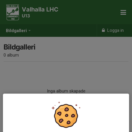
Valhalla LHC
U13
Logga in
Bildgalleri
Bildgalleri
0 album
Inga album skapade