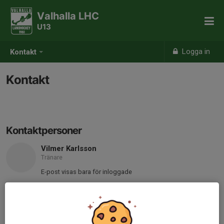
Valhalla LHC
U13
Logga in
Kontakt
Kontakt
Kontaktpersoner
Vilmer Karlsson
Tränare
E-post visas bara för inloggade
Fanny Thorkildsen Fernandes
Tränare
Mobil visas bara för inloggade