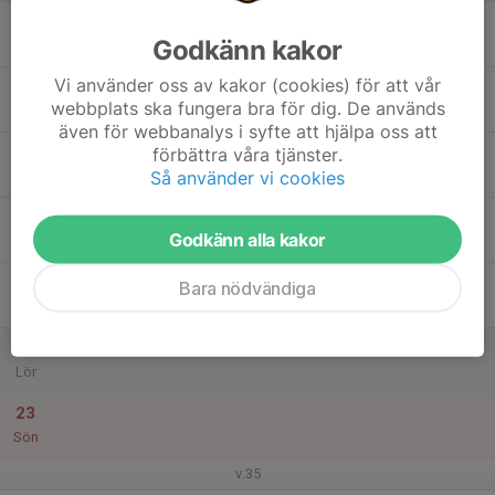
17
Godkänn kakor
Mån
Vi använder oss av kakor (cookies) för att vår
18
18:30
Ungdomsträning
webbplats ska fungera bra för dig. De används
20:00
Tis
Kviberg - plan 2
även för webbanalys i syfte att hjälpa oss att
19
förbättra våra tjänster.
Så använder vi cookies
Ons
20
Godkänn alla kakor
Tor
21
17:00
Ungdomsträning
Bara nödvändiga
18:30
Fre
Kviberg - plan 2
22
Lör
23
Sön
v.35