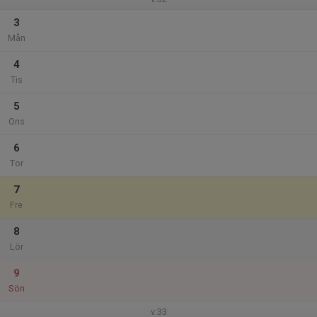
3
Mån
4
Tis
5
Ons
6
Tor
7
Fre
8
Lör
9
Sön
v.33