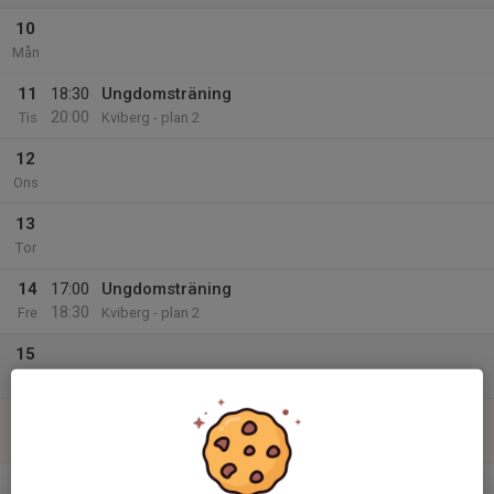
10
Mån
11
18:30
Ungdomsträning
20:00
Tis
Kviberg - plan 2
12
Ons
13
Tor
14
17:00
Ungdomsträning
18:30
Fre
Kviberg - plan 2
15
Lör
16
Sön
v.34