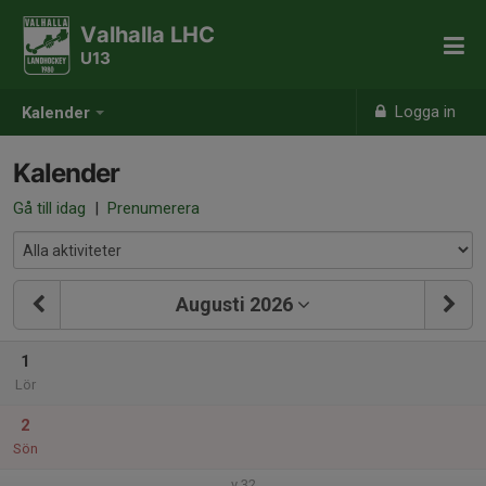
Valhalla LHC
U13
Logga in
Kalender
Kalender
Gå till idag
|
Prenumerera
Augusti 2026
1
Lör
2
Sön
v.32