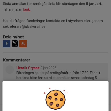
Sista anmälan för smörgåstårta blir söndagen den
5 januari.
Till anmälan
länk
Har du frågor, funderingar kontakta en i styrelsen eller genom
sekreterare@ulvakersif.se
Dela nyhet
Kommentarer
Henrik Grynne
2 jan 2025
Föreningen bjuder på smörgåstårta från 17,30. För att
beräkna bitar önskar vi er anmälan senast söndag 5
januari.
Tidigare nyheter
Parkering under Ulvabingo ONS+LÖR