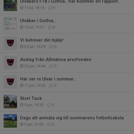
Ulvåkers F18 i Gothia...här kommer en rapport...
15 jul, 18:16
0
Ulvåker i Gothia…
10 jul, 14:37
0
Vi behöver din hjälp!
25 jun, 14:29
0
Avslag från Allmänna arvsfonden
23 jun, 14:46
0
Här ser ni Ulvar i sommar...
17 jun, 19:26
0
Stort Tack
9 jun, 10:35
0
Dags att anmäla sig till sommarens fotbollsskola
3 jun, 12:00
0