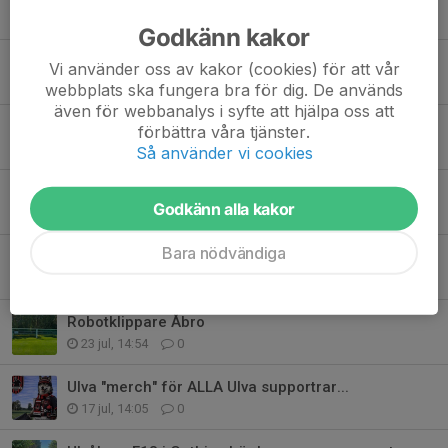
5 aug, 18:06
0
Godkänn kakor
Kvartalsmöte (medlemsmöte)
Vi använder oss av kakor (cookies) för att vår
3 aug, 16:33
0
webbplats ska fungera bra för dig. De används
även för webbanalys i syfte att hjälpa oss att
Premiär Ulvabingo 5/8!
förbättra våra tjänster.
31 jul, 11:09
0
Så använder vi cookies
Viktig påminnelse – lås anläggningen
Godkänn alla kakor
31 jul, 10:38
0
Bara nödvändiga
Nu drar vi igång Ulvarnas nya hejarklack!
28 jul, 10:00
0
Robotklippare Åbro
23 jul, 14:54
0
Ulva "merch" för ALLA Ulva supportrar...
17 jul, 14:05
0