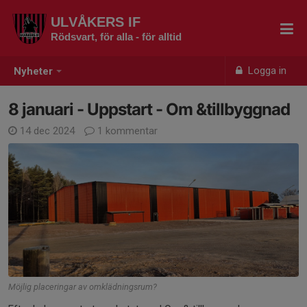
ULVÅKERS IF
Rödsvart, för alla - för alltid
Logga in
Nyheter
8 januari - Uppstart - Om &tillbyggnad
14 dec 2024
1 kommentar
Möjlig placeringar av omklädningsrum?