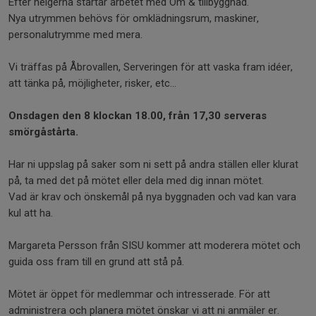
Efter helgerna startar arbetet med Om & tillbyggnad.
Nya utrymmen behövs för omklädningsrum, maskiner,
personalutrymme med mera.
Vi träffas på Åbrovallen, Serveringen för att vaska fram idéer,
att tänka på, möjligheter, risker, etc...
Onsdagen den 8 klockan 18.00, från 17,30 serveras
smörgåstårta.
Har ni uppslag på saker som ni sett på andra ställen eller klurat
på, ta med det på mötet eller dela med dig innan mötet.
Vad är krav och önskemål på nya byggnaden och vad kan vara
kul att ha.
Margareta Persson från SISU kommer att moderera mötet och
guida oss fram till en grund att stå på.
Mötet är öppet för medlemmar och intresserade. För att
administrera och planera mötet önskar vi att ni anmäler er.