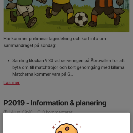
Här kommer preliminär lagindelning och kort info om
sammandraget på söndag:
Samling klockan 9:30 vid serveringen på Åbrovallen för att
byta om till matchtröjor och kort genomgång med killarna.
Matcherna kommer vara på G...
Läs mer
P2019 - Information & planering
14 jun, 09:40
0 kommentarer