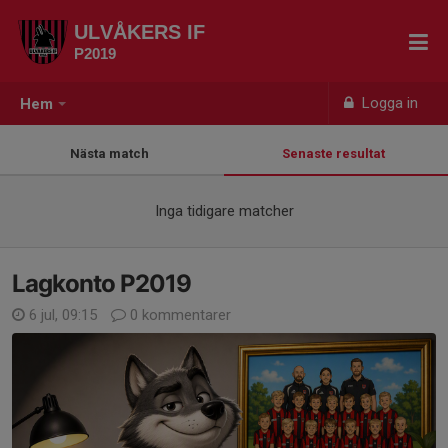
ULVÅKERS IF
P2019
Logga in
Hem
Nästa match
Senaste resultat
Inga tidigare matcher
Lagkonto P2019
6 jul, 09:15
0 kommentarer