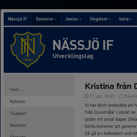
Nässjö IF
Seniorer
Junior
Ungdom
Intra
NÄSSJÖ IF
Utvecklingslag
Kristina från
Hem
11 jun, 10:41
0 kom
Nyheter
Vi har blivit ombedda att h
från Duvemåla" i slutet a
Truppen
under ett antal dagar. Dela
Matcher
Detta kommer att generera s
Så gå in i kalendern och ti