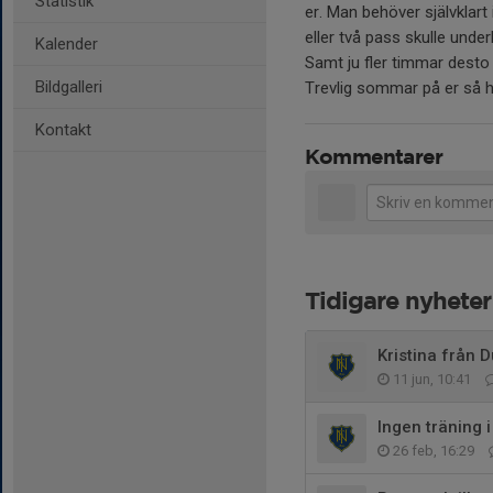
Statistik
er. Man behöver självklart
eller två pass skulle underl
Kalender
Samt ju fler timmar desto
Bildgalleri
Trevlig sommar på er så hö
Kontakt
Kommentarer
Tidigare nyheter
Kristina från 
11 jun, 10:41
Ingen träning 
26 feb, 16:29