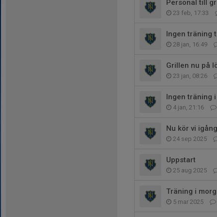
Personal till g
23 feb, 17:33
Ingen träning 
28 jan, 16:49
Grillen nu på 
23 jan, 08:26
Ingen träning 
4 jan, 21:16
Nu kör vi igån
24 sep 2025
Uppstart
25 aug 2025
Träning i mor
5 mar 2025