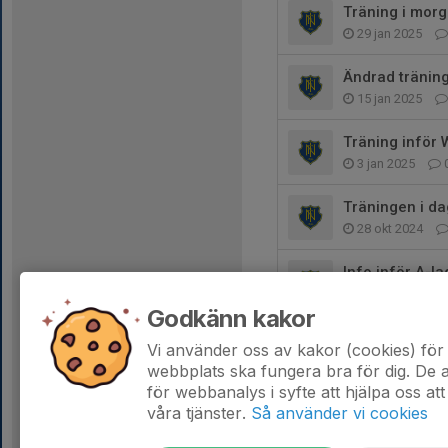
Träning i mor
29 jan 2025
Ändrad träning
15 jan 2025
Träning inför
3 jan 2025
Träningen i da
28 okt 2024
Info inför A-la
16 okt 2024
Godkänn kakor
Seket nästa he
Vi använder oss av kakor (cookies) för 
6 okt 2024
webbplats ska fungera bra för dig. De
för webbanalys i syfte att hjälpa oss att
våra tjänster.
Så använder vi cookies