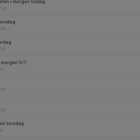
rillen i morgon tisdag
0
torsdag
0
lördag
0
i morgon 5/1
0
g
0
0
gon torsdag
0