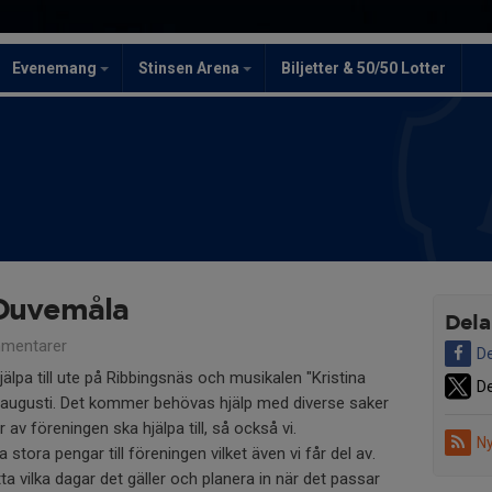
Evenemang
Stinsen Arena
Biljetter & 50/50 Lotter
 Duvemåla
Dela
mentarer
De
jälpa till ute på Ribbingsnäs och musikalen "Kristina
De
v augusti. Det kommer behövas hjälp med diverse saker
r av föreningen ska hjälpa till, så också vi.
Ny
tora pengar till föreningen vilket även vi får del av.
tta vilka dagar det gäller och planera in när det passar