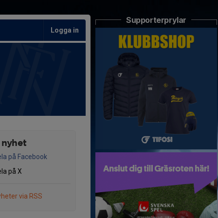
Supporterprylar
Logga in
 nyhet
la på Facebook
la på X
heter via RSS