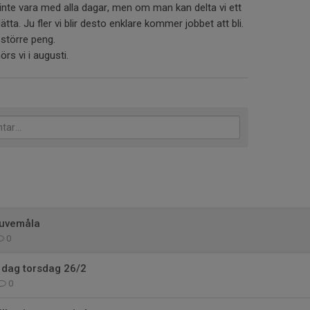
 inte vara med alla dagar, men om man kan delta vi ett
ätta. Ju fler vi blir desto enklare kommer jobbet att bli.
 större peng.
rs vi i augusti.
Duvemåla
0
i dag torsdag 26/2
0