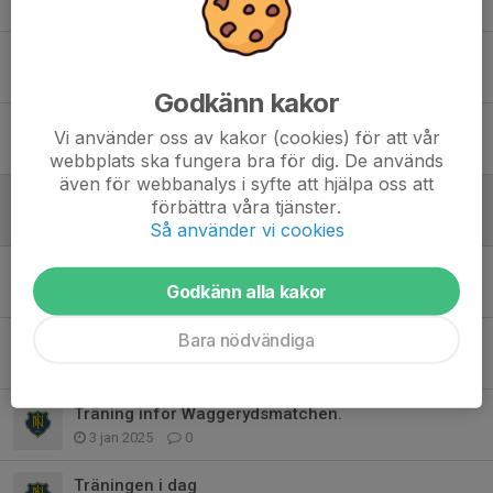
4 jan, 21:16
0
Nu kör vi igång
24 sep 2025
0
Godkänn kakor
Uppstart
Vi använder oss av kakor (cookies) för att vår
25 aug 2025
0
webbplats ska fungera bra för dig. De används
även för webbanalys i syfte att hjälpa oss att
Träning i morgon torsdag
förbättra våra tjänster.
5 mar 2025
0
Så använder vi cookies
Träning i morgon torsdag
Godkänn alla kakor
29 jan 2025
0
Bara nödvändiga
Ändrad träningstid i morgon torsdag.
15 jan 2025
0
Träning inför Waggerydsmatchen.
3 jan 2025
0
Träningen i dag