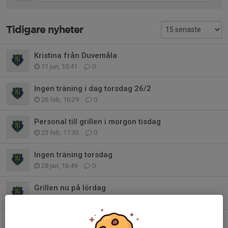
Tidigare nyheter
Kristina från Duvemåla
11 jun, 10:41
0
Ingen träning i dag torsdag 26/2
26 feb, 16:29
0
Personal till grillen i morgon tisdag
23 feb, 17:33
0
Ingen träning torsdag
28 jan, 16:49
0
Grillen nu på lördag
23 jan, 08:26
0
Ingen träning i morgon 5/1