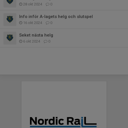
28 okt 2024
0
Info inför A-lagets helg och slutspel
16 okt 2024
0
Seket nästa helg
6 okt 2024
0