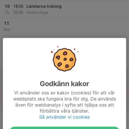
10
18:00
Lämlarna träning
20:00
Tis
Rödstu Hage
11
Ons
12
Tor
13
Fre
14
09:00
Huddingespelen, Lämlarna
18:00
Lör
Källbrinks IP
Godkänn kakor
15
09:00
Huddingespelen, Lämlarna
Vi använder oss av kakor (cookies) för att vår
18:00
Sön
Källbrinks IP
webbplats ska fungera bra för dig. De används
även för webbanalys i syfte att hjälpa oss att
v.25
förbättra våra tjänster.
Så använder vi cookies
16
Mån