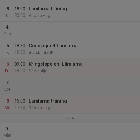
3
18:00
Lämlarna träning
20:00
Tis
Rödstu Hage
4
Ons
5
18:30
Godisloppet Lämlarna
19:30
Tor
Brantbrinks IP
6
09:00
Kringelspelen, Lämlarna
18:00
Fre
Södertälje
7
Lör
8
16:00
Lämlarna träning
17:30
Sön
Rödstu Hage
v.24
9
Mån