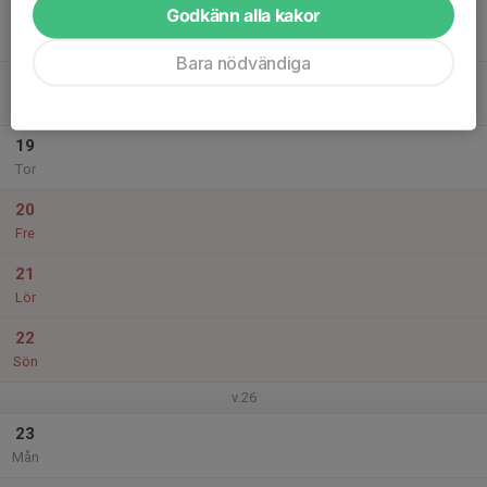
Godkänn alla kakor
17
18:00
Lämlarna träning
20:00
Tis
Rödstu Hage
Bara nödvändiga
18
Ons
19
Tor
20
Fre
21
Lör
22
Sön
v.26
23
Mån