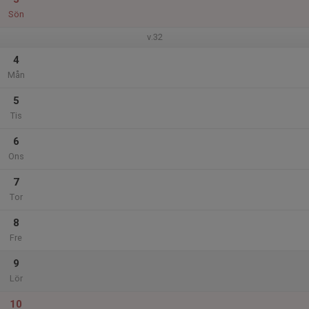
Sön
v.32
4
Mån
5
Tis
6
Ons
7
Tor
8
Fre
9
Lör
10