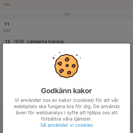
Sön
v.33
11
Mån
12
18:00
Lämlarna träning
20:00
Tis
Rödstu hage
13
Ons
14
Tor
Godkänn kakor
15
17:30
Lämlarna träning
Vi använder oss av kakor (cookies) för att vår
19:00
Fre
Rödstu hage
webbplats ska fungera bra för dig. De används
16
även för webbanalys i syfte att hjälpa oss att
förbättra våra tjänster.
Lör
Så använder vi cookies
17
16:00
Lämlarna träning