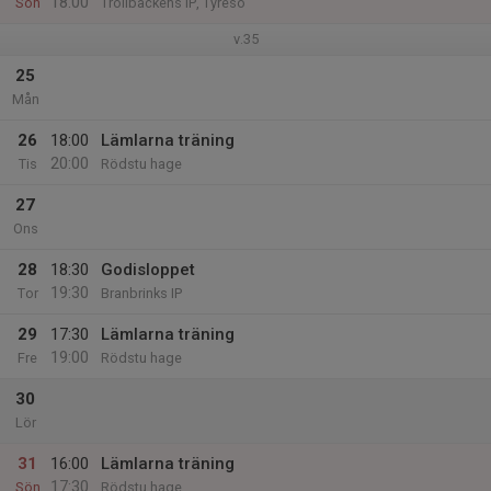
18:00
Sön
Trollbäckens IP, Tyresö
v.35
25
Mån
26
18:00
Lämlarna träning
20:00
Tis
Rödstu hage
27
Ons
28
18:30
Godisloppet
19:30
Tor
Branbrinks IP
29
17:30
Lämlarna träning
19:00
Fre
Rödstu hage
30
Lör
31
16:00
Lämlarna träning
17:30
Sön
Rödstu hage