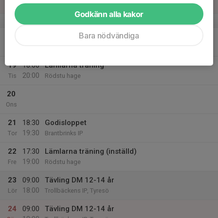
17:30
Sön
Rödstu hage
Godkänn alla kakor
v.34
Bara nödvändiga
18
Mån
19
18:00
Lämlarna träning
20:00
Tis
Rödstu hage
20
Ons
21
18:30
Godisloppet
19:30
Tor
Brantbrinks IP
22
17:30
Lämlarna träning (inställd)
19:00
Fre
Rödstu hage
23
09:00
Tävling DM 12-14 år
18:00
Lör
Trollbäckens IP, Tyresö
24
09:00
Tävling DM 12-14 år