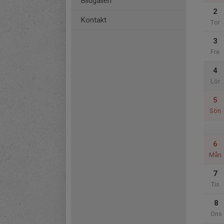
Bildgalleri
2
Kontakt
Tor
3
Fre
4
Lör
5
Sön
6
Mån
7
Tis
8
Ons