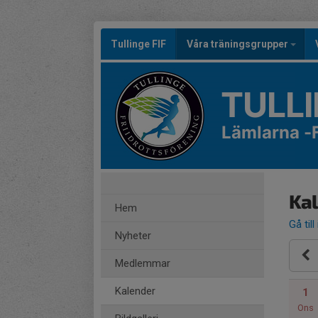
Tullinge FIF
Våra träningsgrupper
TULLI
Lämlarna -
Ka
Hem
Gå till
Nyheter
Medlemmar
Kalender
1
Ons