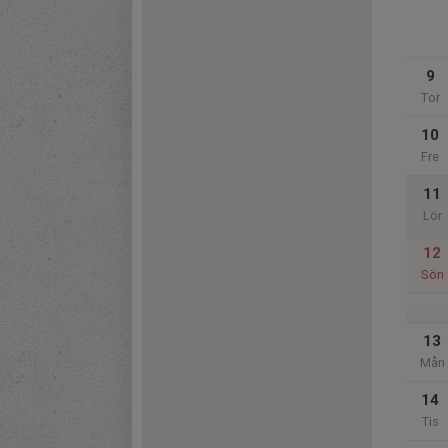
9
Tor
10
Fre
11
Lör
12
Sön
13
Mån
14
Tis