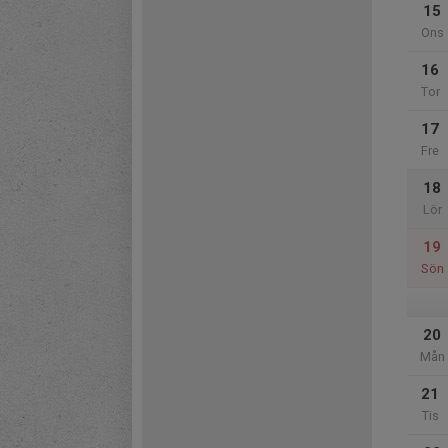
15
Ons
16
Tor
17
Fre
18
Lör
19
Sön
20
Mån
21
Tis