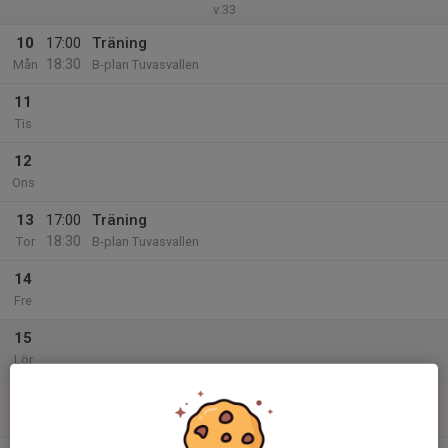
v.33
10
17:00
Träning
18:30
Mån
B-plan Tuvasvallen
11
Tis
12
Ons
13
17:00
Träning
18:30
Tor
B-plan Tuvasvallen
14
Fre
15
Lör
16
Sön