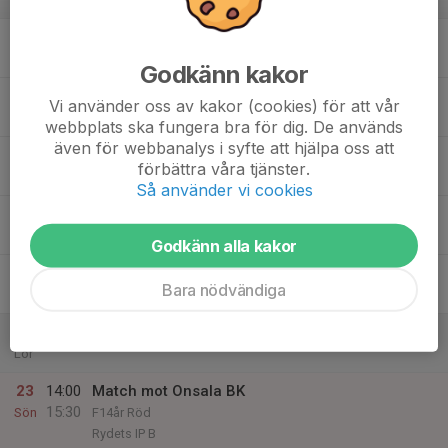
v.34
17
17:00
Träning
18:30
Mån
B-plan Tuvasvallen
Godkänn kakor
18
Vi använder oss av kakor (cookies) för att vår
Tis
webbplats ska fungera bra för dig. De används
även för webbanalys i syfte att hjälpa oss att
19
förbättra våra tjänster.
Ons
Så använder vi cookies
20
17:00
Träning
18:30
Tor
B-plan Tuvasvallen
Godkänn alla kakor
21
Bara nödvändiga
Fre
22
Lör
23
14:00
Match mot Onsala BK
15:30
Sön
F14år Röd
Rydets IP B