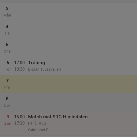
3
Mån
4
Tis
5
Ons
6
17:00
Träning
18:30
Tor
B-plan Tuvasvallen
7
Fre
8
Lör
9
16:00
Match mot SRG Himledalen
17:30
Sön
F14år Röd
Grimtunet B