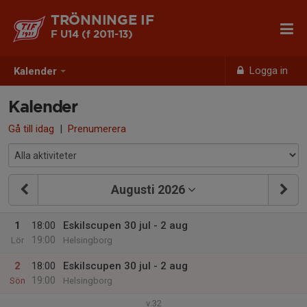
TRÖNNINGE IF
F U14 (f 2011-13)
Logga in
Kalender
Kalender
Gå till idag
|
Prenumerera
Augusti 2026
1
18:00
Eskilscupen 30 jul - 2 aug
19:00
Lör
Helsingborg
2
18:00
Eskilscupen 30 jul - 2 aug
19:00
Sön
Helsingborg
v.32